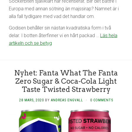
Sockerbiten självklart har recenserat. Blir det bättre i
Europa med annan sötning än majssirap? Namnet är i
alla fall tydligare med vad det handlar om.
Godisen behåller sin nästan kvadratiska form i två
delar. I botten återfinner vi en hårt packad …
Läs hela
artikeln och se betyg
Nyhet: Fanta What The Fanta
Zero Sugar & Coca-Cola Light
Taste Twisted Strawberry
28 MARS, 2020
BY
ANDREAS ENGVALL
·
0 COMMENTS