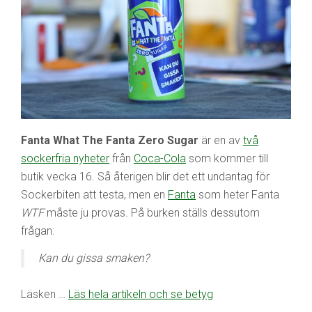
Fanta What The Fanta Zero Sugar
är en av
två
sockerfria nyheter
från
Coca-Cola
som kommer till
butik vecka 16. Så återigen blir det ett undantag för
Sockerbiten att testa, men en
Fanta
som heter Fanta
WTF
måste ju provas. På burken ställs dessutom
frågan:
Kan du gissa smaken?
Läsken …
Läs hela artikeln och se betyg