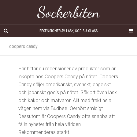
Sockerbiten
RECENSIONER AV LÄSK, GODIS & GLASS
coopers candy
Här hittar du recensioner av produkter som är
inköpta hos Coopers Candy på nätet. Coopers
Candy säljer amerikanskt, svenskt, engelskt
och japanskt godis på nätet. Såklart även läsk
och kakor och matvaror. Allt med frakt hela
vägen hem via Budbee. Oerhört smidigt.
Dessutom är Coopers Candy ofta snabba att
få in nyheter från hela världen.
Rekommenderas starkt.