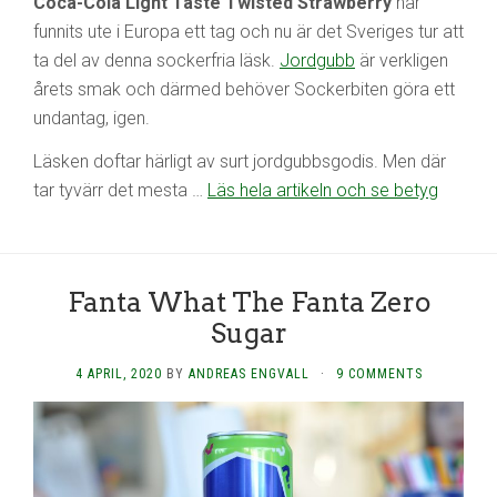
Coca-Cola Light Taste Twisted Strawberry
har
funnits ute i Europa ett tag och nu är det Sveriges tur att
ta del av denna sockerfria läsk.
Jordgubb
är verkligen
årets smak och därmed behöver Sockerbiten göra ett
undantag, igen.
Läsken doftar härligt av surt jordgubbsgodis. Men där
tar tyvärr det mesta …
Läs hela artikeln och se betyg
Fanta What The Fanta Zero
Sugar
4 APRIL, 2020
BY
ANDREAS ENGVALL
·
9 COMMENTS