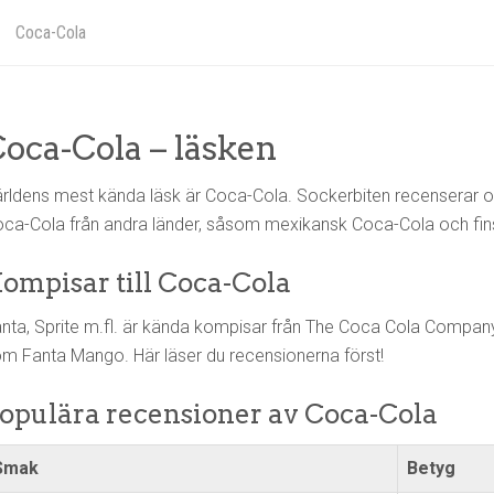
Coca-Cola
oca-Cola – läsken
rldens mest kända läsk är Coca-Cola. Sockerbiten recenserar or
ca-Cola från andra länder, såsom mexikansk Coca-Cola och fin
ompisar till Coca-Cola
nta, Sprite m.fl. är kända kompisar från The Coca Cola Company. 
m Fanta Mango. Här läser du recensionerna först!
opulära recensioner av Coca-Cola
Smak
Betyg