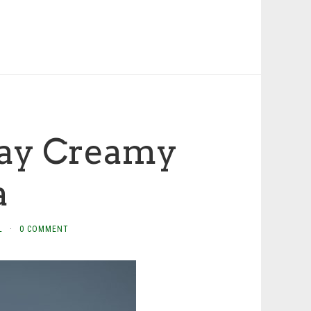
day Creamy
a
L
·
0 COMMENT