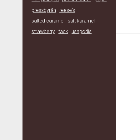
pressbyrån
reese's
salted caramel
salt karamell
strawberry
tack
usagodis