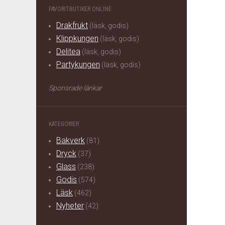
FAVORITBUTIKER ONLINE
Drakfrukt
(läsk, godis)
Klippkungen
(läsk, godis)
Delitea
(läsk, godis)
Partykungen
(läsk, godis)
Sponsrade länkar
KATEGORIER
Bakverk
(81)
Dryck
(37)
Glass
(238)
Godis
(574)
Läsk
(462)
Nyheter
(42)