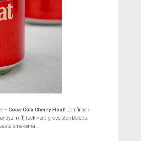
er –
Coca-Cola Cherry Float
! Den finns i
andyz m.fl) tack vare grossisten Dulces.
e bästa smakerna …