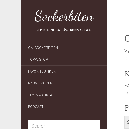
Sockerbiten
RECENSIONER AV LÄSK, GODIS & GLASS
C
OM SOCKERBITEN
Vä
Co
TOPPLISTOR
FAVORITBUTIKER
K
RABATTKODER
Fa
so
TIPS & ARTIKLAR
P
PODCAST