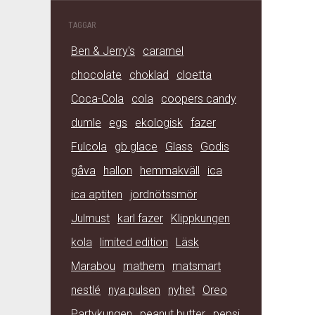
TAGGAR
Ben & Jerry's
caramel
chocolate
choklad
cloetta
Coca-Cola
cola
coopers candy
dumle
egs
ekologisk
fazer
Fulcola
gb glace
Glass
Godis
gåva
hallon
hemmakväll
ica
ica aptiten
jordnötssmör
Julmust
karl fazer
Klippkungen
kola
limited edition
Läsk
Marabou
mathem
matsmart
nestlé
nya pulsen
nyhet
Oreo
Partykungen
peanut butter
pepsi