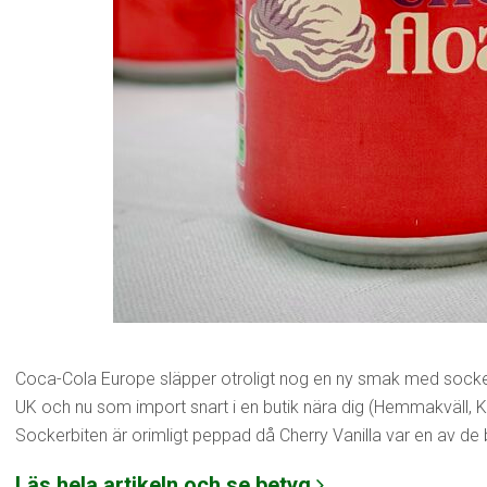
Coca-Cola Europe släpper otroligt nog en ny smak med sock
UK och nu som import snart i en butik nära dig (Hemmakväll, K
Sockerbiten är orimligt peppad då Cherry Vanilla var en av d
Läs hela artikeln och se betyg