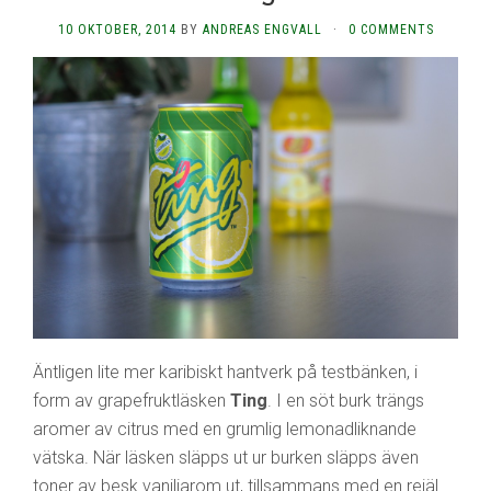
10 OKTOBER, 2014
BY
ANDREAS ENGVALL
·
0 COMMENTS
Äntligen lite mer karibiskt hantverk på testbänken, i
form av grapefruktläsken
Ting
. I en söt burk trängs
aromer av citrus med en grumlig lemonadliknande
vätska. När läsken släpps ut ur burken släpps även
toner av besk vaniljarom ut, tillsammans med en rejäl