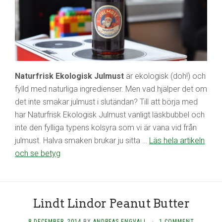
Naturfrisk Ekologisk Julmust
är ekologisk (doh!) och
fylld med naturliga ingredienser. Men vad hjälper det om
det inte smakar julmust i slutändan? Till att börja med
har Naturfrisk Ekologisk Julmust vanligt läskbubbel och
inte den fylliga typens kolsyra som vi är vana vid från
julmust. Halva smaken brukar ju sitta …
Läs hela artikeln
och se betyg
Lindt Lindor Peanut Butter
8 DECEMBER, 2014
BY
ANDREAS ENGVALL
·
1 COMMENT