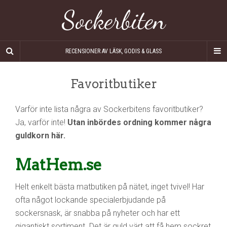
Sockerbiten
RECENSIONER AV LÄSK, GODIS & GLASS
Favoritbutiker
Varför inte lista några av Sockerbitens favoritbutiker?
Ja, varför inte!
Utan inbördes ordning kommer några
guldkorn här.
MatHem.se
Helt enkelt bästa matbutiken på nätet, inget tvivel! Har
ofta något lockande specialerbjudande på
sockersnask, är snabba på nyheter och har ett
gigantiskt sortiment. Det är guld värt att få hem sockret