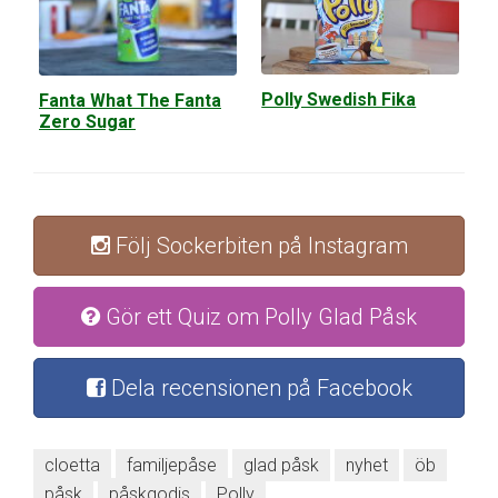
Polly Swedish Fika
Fanta What The Fanta
Zero Sugar
Följ Sockerbiten på Instagram
Gör ett Quiz om Polly Glad Påsk
Dela recensionen på Facebook
cloetta
familjepåse
glad påsk
nyhet
öb
påsk
påskgodis
Polly