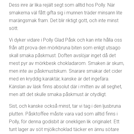
Dess inre är lika rejält segt som alltid hos Polly. När
smakerna väl fått gifta sig i munnen träder minsann lite
marängsmak fram. Det blir riktigt gott, och inte minst
sött.
Vi dyker vidare i Polly Glad Påsk och kan inte hålla oss
från att prova den mörkbruna biten som enligt utsago
skall smaka påskmust. Doften avslöjar inget då det
mest pyr av mörkbesk chokladarom. Smaken är skum,
men inte av påskmustskum. Snarare smakar det cider
med en kryddig karaktär, kanske är det ingefära.
Känslan av läsk finns absolut där i mitten av all seghet,
men att det skulle smaka påskmust är otydligt.
Sist, och kanske också minst, tar vi tag i den ljusbruna
plutten. Påsktoffee måste vara vad som alltid finns i
Polly, för denna godisbit är onekligen lik originalet. Ett
tunt lager av söt mjölkchoklad täcker en ännu sötare