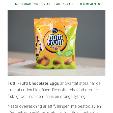
16 FEBRUARI, 2023
BY
ANDREAS ENGVALL
·
0 COMMENTS
Tutti Frutti Chocolate Eggs
är oväntat stora när de
rullar ut ur den lilla påsen. De doftar choklad och lite
fruktigt och inuti dem finns en orange fyllning.
Nästa överraskning är att fyllningen inte bestod av en
hård och seg gelégodis, utan istället är len och mjuk.