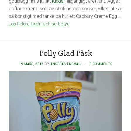
godisägg finns ju, likt
Kinder
, tillgängligt året runt. Ägget
doftar extremt sött av choklad och socker, vilket inte är
så konstigt med tanke på hur ett Cadbury Creme Egg …
Läs hela artikeln och se betyg
Polly Glad Påsk
19 MARS, 2015
BY
ANDREAS ENGVALL
·
0 COMMENTS