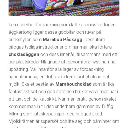
I en underbar förpackning som lätt kan misstas för en
äggkartong ligger dessa godbitar och ruvar på
butikshyllan som
Marabou Påskägg
. Dessutom
bifogas tydliga instruktioner om hur man ska förtära
chokladäggen
och dess innehåll, tillsammans med ett
par plastskedar tillägnade att genomföra nyss nämna
uppätning. Väl innanför alla lager av förpackning
uppenbarar sig en doft av extremt söt choklad och
mjölk. Skalet består av
Marabouchoklad
som är lika
fantastiskt söt och god som den brukar vara, men här i
ett tunt och delikat skikt. När man brutit igenom skalet
kommer man in till den underbara gömman av fluffig
fyllning som lätt skopas upp med bifogad sked.
Mjölkkrämen är supersöt och lite seg och påminner om