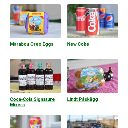
Marabou Oreo Eggs
New Coke
Coca-Cola Signature
Lindt Påskägg
Mixers