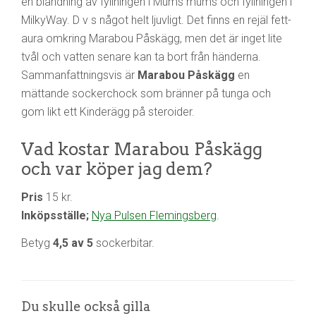
en blandning av fyllningen i Mums mums och fyllningen i
MilkyWay. D v s något helt ljuvligt. Det finns en rejäl fett-
aura omkring Marabou Påskägg, men det är inget lite
tvål och vatten senare kan ta bort från händerna.
Sammanfattningsvis är
Marabou Påskägg
en
mättande sockerchock som bränner på tunga och
gom likt ett Kinderägg på steroider.
Vad kostar Marabou Påskägg
och var köper jag dem?
Pris
15 kr.
Inköpsställe;
Nya Pulsen Flemingsberg
.
Betyg
4,5 av 5
sockerbitar.
Du skulle också gilla