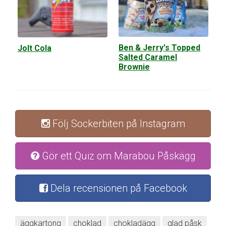
Ben & Jerry's Topped
Jolt Cola
Salted Caramel
Brownie
Följ Sockerbiten på Instagram
Gör ett Quiz om Marabou Påskägg
Dela recensionen på Facebook
äggkartong
choklad
chokladägg
glad påsk