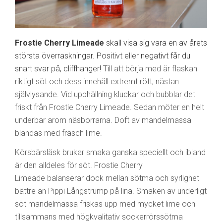
Frostie Cherry Limeade
skall visa sig vara en av årets
största överraskningar. Positivt eller negativt får du
snart svar på, cliffhanger!
Till att börja med är flaskan
riktigt söt och dess innehåll extremt rött, nästan
självlysande. Vid upphällning kluckar och bubblar det
friskt från Frostie Cherry Limeade. Sedan möter en helt
underbar arom näsborrarna. Doft av mandelmassa
blandas med fräsch lime.
Körsbärsläsk brukar smaka ganska speciellt och ibland
är den alldeles för söt. Frostie Cherry
Limeade balanserar dock mellan sötma och syrlighet
bättre än Pippi Långstrump på lina. Smaken av underligt
söt mandelmassa friskas upp med mycket lime och
tillsammans med högkvalitativ sockerrörssötma