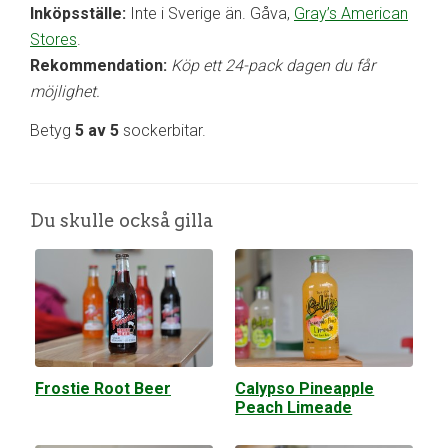
Inköpsställe:
Inte i Sverige än. Gåva,
Gray’s American
Stores
.
Rekommendation:
Köp ett 24-pack dagen du får
möjlighet.
Betyg
5 av 5
sockerbitar.
Du skulle också gilla
Frostie Root Beer
Calypso Pineapple
Peach Limeade