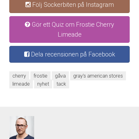
Följ Sockerbiten på Instagram
Gör ett Quiz om Frostie Cherry
Limeade
Dela recensionen på Facebook
cherry
frostie
gåva
gray's american stores
limeade
nyhet
tack