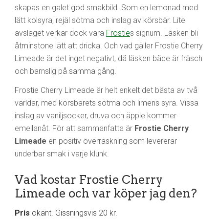
skapas en galet god smakbild. Som en lemonad med
lätt kolsyra, rejäl sötma och inslag av körsbär. Lite
avslaget verkar dock vara
Frostie
s signum. Läsken bli
åtminstone lätt att dricka. Och vad gäller Frostie Cherry
Limeade är det inget negativt, då läsken både är fräsch
och barnslig på samma gång.
Frostie Cherry Limeade är helt enkelt det bästa av två
världar, med körsbärets sötma och limens syra. Vissa
inslag av vaniljsocker, druva och äpple kommer
emellanåt. För att sammanfatta är
Frostie Cherry
Limeade
en positiv överraskning som levererar
underbar smak i varje klunk.
Vad kostar Frostie Cherry
Limeade och var köper jag den?
Pris
okänt. Gissningsvis 20 kr.