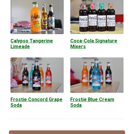
Calypso Tangerine
Coca-Cola Signature
Limeade
Mixers
Frostie Concord Grape
Frostie Blue Cream
Soda
Soda