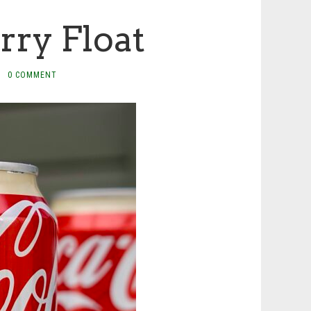
rry Float
·
0 COMMENT