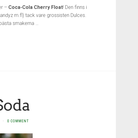
er –
Coca-Cola Cherry Float
! Den finns i
andyz m.fl) tack vare grossisten Dulces.
e bästa smakerna …
Soda
·
0 COMMENT