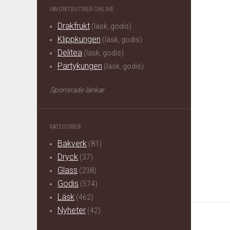
FAVORITBUTIKER ONLINE
Drakfrukt
(läsk, godis)
Klippkungen
(läsk, godis)
Delitea
(läsk, godis)
Partykungen
(läsk, godis)
Sponsrade länkar
KATEGORIER
Bakverk
(81)
Dryck
(37)
Glass
(238)
Godis
(574)
Läsk
(462)
Nyheter
(42)