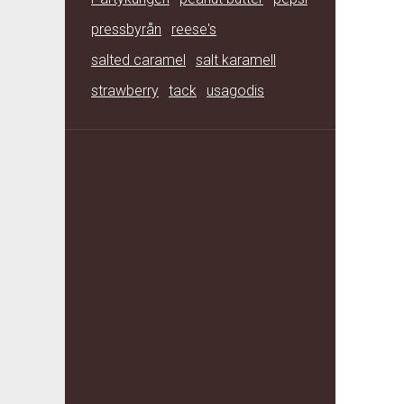
pressbyrån
reese's
salted caramel
salt karamell
strawberry
tack
usagodis