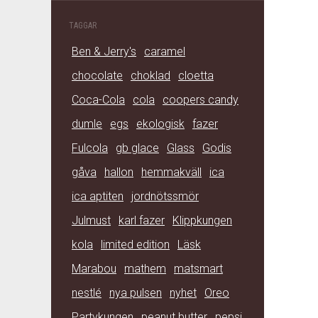
TAGGAR
Ben & Jerry's
caramel
chocolate
choklad
cloetta
Coca-Cola
cola
coopers candy
dumle
egs
ekologisk
fazer
Fulcola
gb glace
Glass
Godis
gåva
hallon
hemmakväll
ica
ica aptiten
jordnötssmör
Julmust
karl fazer
Klippkungen
kola
limited edition
Läsk
Marabou
mathem
matsmart
nestlé
nya pulsen
nyhet
Oreo
Partykungen
peanut butter
pepsi