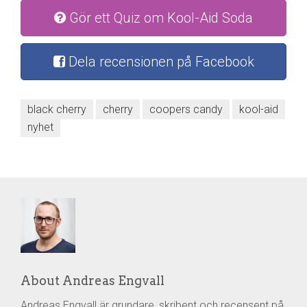
Gör ett Quiz om Kool-Aid Soda
Dela recensionen på Facebook
black cherry
cherry
coopers candy
kool-aid
nyhet
About Andreas Engvall
Andreas Engvall är grundare, skribent och recensent på