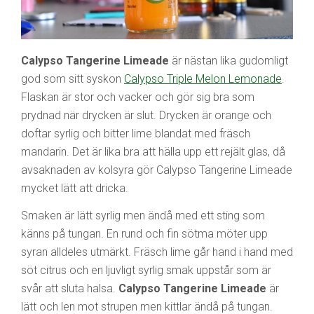
Calypso Tangerine Limeade
är nästan lika gudomligt
god som sitt syskon
Calypso Triple Melon Lemonade
.
Flaskan är stor och vacker och gör sig bra som
prydnad när drycken är slut. Drycken är orange och
doftar syrlig och bitter lime blandat med fräsch
mandarin. Det är lika bra att hälla upp ett rejält glas, då
avsaknaden av kolsyra gör Calypso Tangerine Limeade
mycket lätt att dricka.
Smaken är lätt syrlig men ändå med ett sting som
känns på tungan. En rund och fin sötma möter upp
syran alldeles utmärkt. Fräsch lime går hand i hand med
söt citrus och en ljuvligt syrlig smak uppstår som är
svår att sluta halsa.
Calypso Tangerine Limeade
är
lätt och len mot strupen men kittlar ändå på tungan.