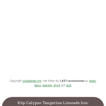
Copyright
sockerbiten.org
. Här hittar du
1,437 recensioner
av
godis
,
glass
,
bakverk,
dryck
och
läsk
.
Köp Calypso Tangerine Limeade hos: