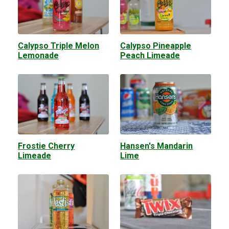
Calypso Triple Melon
Calypso Pineapple
Lemonade
Peach Limeade
Frostie Cherry
Hansen's Mandarin
Limeade
Lime