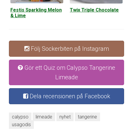
Festis Sparkling Melon
Twix Triple Chocolate
& Lime
Följ Sockerbiten på Instagram
Gör ett Quiz om Calypso Tangerine
Limeade
Dela recensionen på Facebook
calypso
limeade
nyhet
tangerine
usagodis