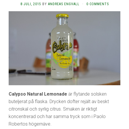
8 JULI, 2015
BY
ANDREAS ENGVALL
·
0 COMMENTS
Calypso Natural Lemonade
är flytande solsken
buteljerat på flaska. Drycken dofter rejält av beskt
citronskal och syrlig citrus. Smaken är riktigt
koncentrerad och har samma tryck som i Paolo
Robertos högernäve.