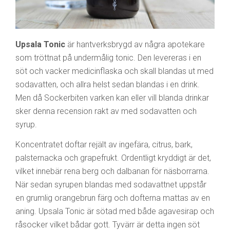
Upsala Tonic
är hantverksbrygd av några apotekare
som tröttnat på undermålig tonic. Den levereras i en
söt och vacker medicinflaska och skall blandas ut med
sodavatten, och allra helst sedan blandas i en drink.
Men då Sockerbiten varken kan eller vill blanda drinkar
sker denna recension rakt av med sodavatten och
syrup.
Koncentratet doftar rejält av ingefära, citrus, bark,
palsternacka och grapefrukt. Ordentligt kryddigt är det,
vilket innebär rena berg och dalbanan för näsborrarna.
När sedan syrupen blandas med sodavattnet uppstår
en grumlig orangebrun färg och dofterna mattas av en
aning. Upsala Tonic är sötad med både agavesirap och
råsocker vilket bådar gott. Tyvärr är detta ingen söt