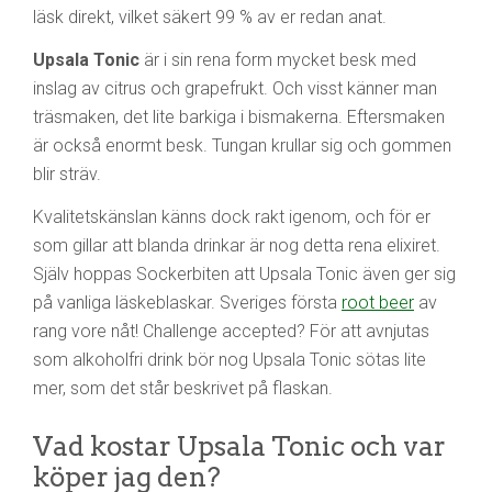
läsk direkt, vilket säkert 99 % av er redan anat.
Upsala Tonic
är i sin rena form mycket besk med
inslag av citrus och grapefrukt. Och visst känner man
träsmaken, det lite barkiga i bismakerna. Eftersmaken
är också enormt besk. Tungan krullar sig och gommen
blir sträv.
Kvalitetskänslan känns dock rakt igenom, och för er
som gillar att blanda drinkar är nog detta rena elixiret.
Själv hoppas Sockerbiten att Upsala Tonic även ger sig
på vanliga läskeblaskar. Sveriges första
root beer
av
rang vore nåt! Challenge accepted? För att avnjutas
som alkoholfri drink bör nog Upsala Tonic sötas lite
mer, som det står beskrivet på flaskan.
Vad kostar Upsala Tonic och var
köper jag den?