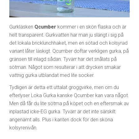
Gurkläsken
Qcumber
kommer i en skön flaska och är
helt transparent. Gurkvatten har man ju slängt i sig på
det lokala bricklunchhaket, men en sötad och kolsyrad
variant låter läskigt. Qcumber doftar verkligen gurka, på
gränsen till inlagd sådan. Tyvärr har det snålats på
sötman. Något som resulterar i att drycken smakar
vattnig gurka utblandat med lite socker.
Tydligen är detta ett uttalat groggvirke, men om du
efterlyser Loka Gurka kanske Qcumber kan vara något.
Men då får du lite sötma på köpet och en eftersmak av
inplastad icke-EG gurka. Tyvärr är det inte särskilt
angenämt alls. Plus i kanten dock för den sköna
kolsyrenivån.