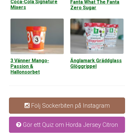
Coca-Cola Signature
Fanta What The Fanta
Mixers
Zero Sugar
Änglamark Gräddglass
3 Vänner Mango-
Glöggrippel
Passion &
Hallonsorbet
Följ Sockerbiten på Instagram
Gör ett Quiz om Horda Jersey Citron