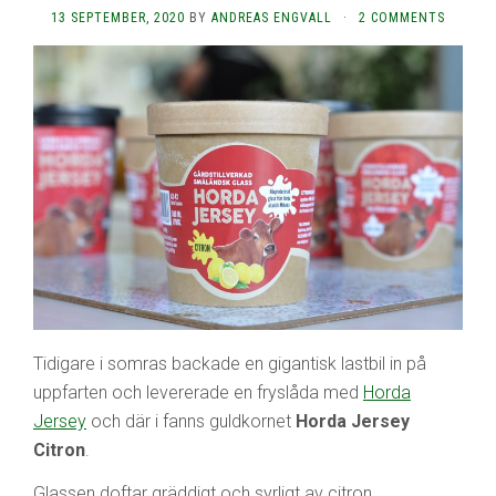
13 SEPTEMBER, 2020
BY
ANDREAS ENGVALL
·
2 COMMENTS
Tidigare i somras backade en gigantisk lastbil in på
uppfarten och levererade en fryslåda med
Horda
Jersey
och där i fanns guldkornet
Horda Jersey
Citron
.
Glassen doftar gräddigt och syrligt av citron.