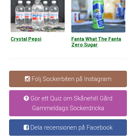
Crystal Pepsi
Fanta What The Fanta
Zero Sugar
Följ Sockerbiten på Instagram
Gör ett Quiz om Skånehill Gård
Gammeldags Sockerdricka
Dela recensionen på Facebook