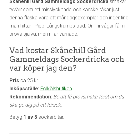
Skånehill Gård Gammeldags Sockerdricka
smakar
tyvärr som ett misslyckande och kanske råkar just
denna flaska vara ett måndagsexemplar och ingenting
man hittar i Pippi Långstrumps träd. Om ni vågar får ni
prova själva, men ni är varnade.
Vad kostar Skånehill Gård
Gammeldags Sockerdricka och
var köper jag den?
Pris
ca 25 kr.
Inköpsställe
:
Folkölsbutiken
.
Rekommendation
:
Be att få provsmaka först om du
ska ge dig på ett försök.
Betyg
1 av 5
sockerbitar.