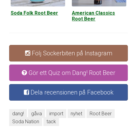
Soda Folk Root Beer
American Classics
Root Beer
Följ Sockerbiten på Instagram
Gör ett Quiz om Dang! Root Beer
Dela recensionen på Facebook
dang!
gåva
import
nyhet
Root Beer
Soda Nation
tack