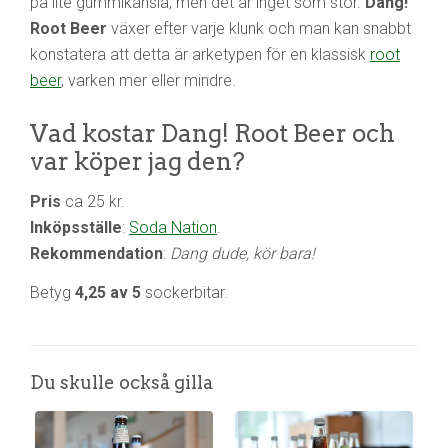
på lite gummikänsla, men det är inget som stör.
Dang!
Root Beer
växer efter varje klunk och man kan snabbt
konstatera att detta är arketypen för en klassisk
root
beer
, varken mer eller mindre.
Vad kostar Dang! Root Beer och
var köper jag den?
Pris
ca 25 kr.
Inköpsställe
:
Soda Nation
.
Rekommendation
:
Dang dude, kör bara!
Betyg
4,25 av 5
sockerbitar.
Du skulle också gilla