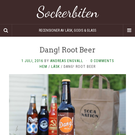
Sockerbiten
RECENSIONER AV LÄSK, GODIS & GLASS
Dang! Root Beer
1 JULI, 2016
BY
ANDREAS ENGVALL
·
0 COMMENTS
HEM
/
LÄSK
/
DANG! ROOT BEER