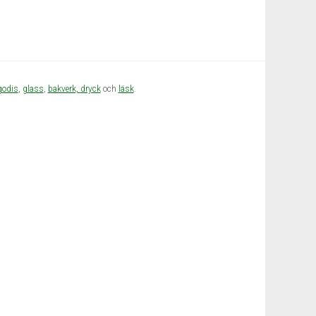
godis
,
glass
,
bakverk,
dryck
och
läsk
.