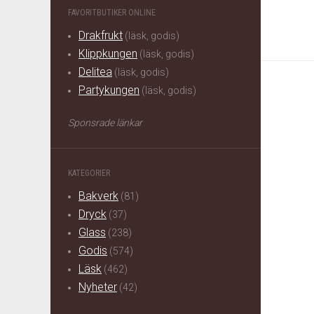
FAVORITBUTIKER ONLINE
Drakfrukt
(läsk, godis)
Klippkungen
(läsk, godis)
Delitea
(läsk, godis)
Partykungen
(läsk, godis)
Sponsrade länkar
KATEGORIER
Bakverk
(81)
Dryck
(37)
Glass
(238)
Godis
(574)
Läsk
(462)
Nyheter
(42)