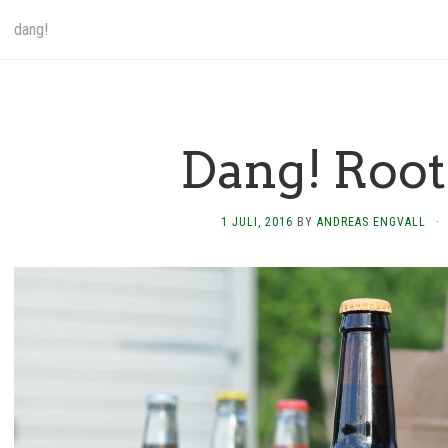
dang!
Dang! Root
1 JULI, 2016
BY
ANDREAS ENGVALL
·