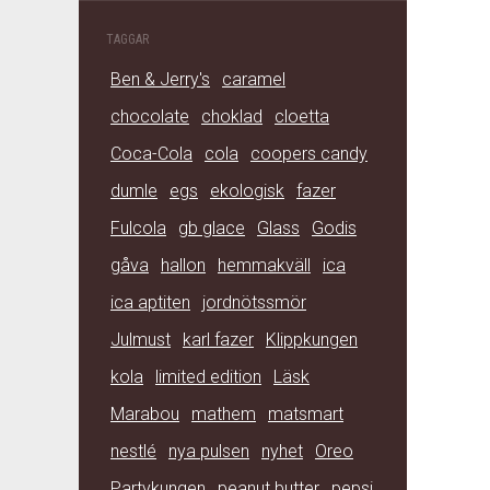
TAGGAR
Ben & Jerry's
caramel
chocolate
choklad
cloetta
Coca-Cola
cola
coopers candy
dumle
egs
ekologisk
fazer
Fulcola
gb glace
Glass
Godis
gåva
hallon
hemmakväll
ica
ica aptiten
jordnötssmör
Julmust
karl fazer
Klippkungen
kola
limited edition
Läsk
Marabou
mathem
matsmart
nestlé
nya pulsen
nyhet
Oreo
Partykungen
peanut butter
pepsi