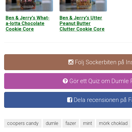
Ben & Jerry's What-
Ben & Jerry's Utter
a-lotta Chocolate
Peanut Butter
Cookie Core
Clutter Cookie Core
Följ Sockerbiten på I
Gör ett Quiz om Dumle 
Dela recensionen på 
coopers candy
dumle
fazer
mint
mörk choklad