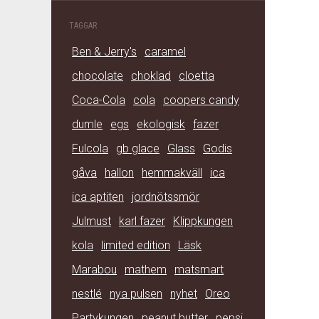
TAGGAR
Ben & Jerry's
caramel
chocolate
choklad
cloetta
Coca-Cola
cola
coopers candy
dumle
egs
ekologisk
fazer
Fulcola
gb glace
Glass
Godis
gåva
hallon
hemmakväll
ica
ica aptiten
jordnötssmör
Julmust
karl fazer
Klippkungen
kola
limited edition
Läsk
Marabou
mathem
matsmart
nestlé
nya pulsen
nyhet
Oreo
Partykungen
peanut butter
pepsi