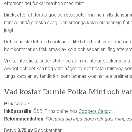
eftersom det funkar bra ihop med mint.
Direkt efter att första godisen stoppats i munnen fylls dens
mint är ändå ganska svag. Den smöriga kolan blandar sig fint
juligt.
Det tunna skiktet med choklad är lite bittert och vuxet men int
bort kommer en frisk smak av kola och sedan en lång eftersm
Vi ska inte sticka under stol med att mint inte är Sockerbitens fa
avvägt och det kan nog vara något av det bästa i mintväg som 
tunga känslan av tandkräm som lämnas kvar när alla pralinerna
Vad kostar Dumle Polka Mint och va
Pris
ca 30 kr.
Inköpsställe
: Ö&B. Finns online hos
Coopers Candy
.
Rekommendation
:
Förvänta dig inga stora mängder mint, sen
Betyg
3,75 av 5
sockerbitar.