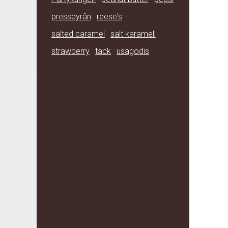
pressbyrån
reese's
salted caramel
salt karamell
strawberry
tack
usagodis