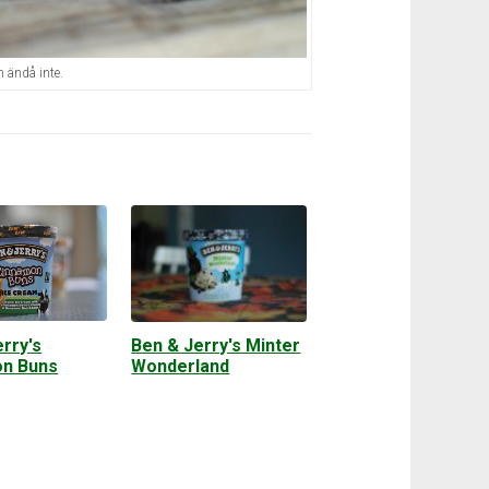
 ändå inte.
rry's
Ben & Jerry's Minter
n Buns
Wonderland