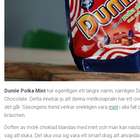
Dumle Polka Mint
har egentligen ett längre namn, nämligen D
Chocolate. Detta innebär ju att denna mintkolapralin har ett ö
det går. Säsongens trend verkar onekligen vara
mint
i alla fall
bräschen.
Doften av mörk choklad blandas med mint och man kan nästan t
väg att sluka. Det ska visa sig vara ett smart drag att använd