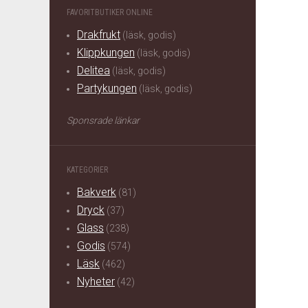
FAVORITBUTIKER ONLINE
Drakfrukt
(läsk, godis)
Klippkungen
(läsk, godis)
Delitea
(läsk, godis)
Partykungen
(läsk, godis)
Sponsrade länkar
KATEGORIER
Bakverk
(81)
Dryck
(37)
Glass
(238)
Godis
(574)
Läsk
(462)
Nyheter
(42)