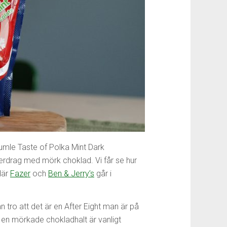
umle Taste of Polka Mint Dark
verdrag med mörk choklad. Vi får se hur
 där
Fazer
och
Ben & Jerry’s
går i
ro att det är en After Eight man är på
a en mörkade chokladhalt är vanligt