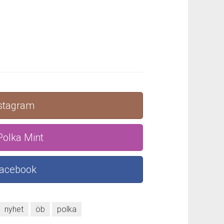
nstagram
Polka Mint
Facebook
nyhet
öb
polka