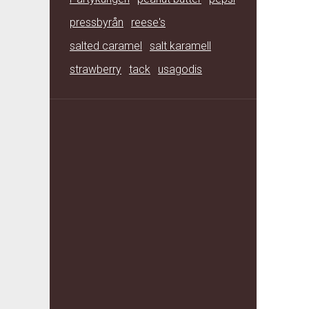
pressbyrån
reese's
salted caramel
salt karamell
strawberry
tack
usagodis