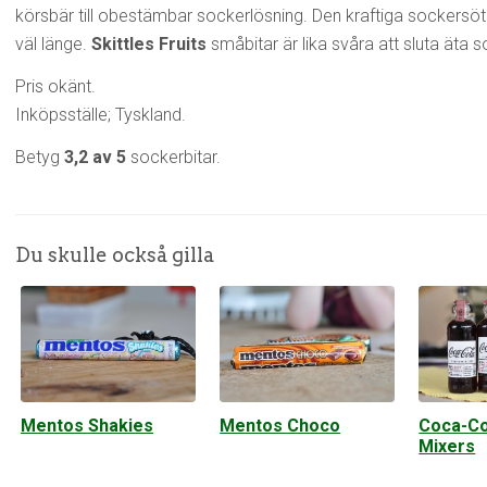
körsbär till obestämbar sockerlösning. Den kraftiga sockersö
väl länge.
Skittles Fruits
småbitar är lika svåra att sluta äta s
Pris okänt.
Inköpsställe; Tyskland.
Betyg
3,2 av 5
sockerbitar.
Du skulle också gilla
Mentos Shakies
Mentos Choco
Coca-Co
Mixers