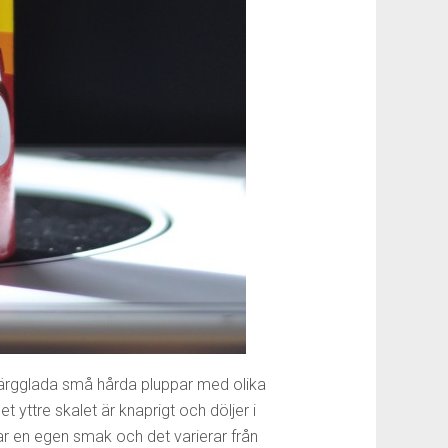
 färgglada små hårda pluppar med olika
 yttre skalet är knaprigt och döljer i
rar en egen smak och det varierar från