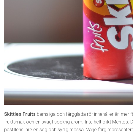
Skittles Fruits
barnsliga och färgglada rör innehåller än mer
fruktsmak och en svagt sockrig arom. Inte helt olikt Mentos. Det
pastillens inre en seg och syrlig massa. Varje färg represente