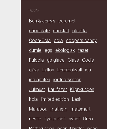
TAGGAR
Ben & Jerry's
caramel
chocolate
choklad
cloetta
Coca-Cola
cola
coopers candy
dumle
egs
ekologisk
fazer
Fulcola
gb glace
Glass
Godis
gåva
hallon
hemmakväll
ica
ica aptiten
jordnötssmör
Julmust
karl fazer
Klippkungen
kola
limited edition
Läsk
Marabou
mathem
matsmart
nestlé
nya pulsen
nyhet
Oreo
Partykungen
peanut butter
pepsi