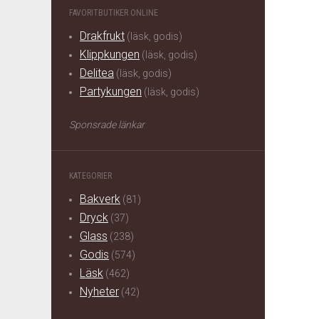
FAVORITBUTIKER ONLINE
Drakfrukt
(läsk, godis)
Klippkungen
(läsk, godis)
Delitea
(läsk, godis)
Partykungen
(läsk, godis)
Sponsrade länkar
KATEGORIER
Bakverk
(81)
Dryck
(37)
Glass
(238)
Godis
(574)
Läsk
(462)
Nyheter
(42)