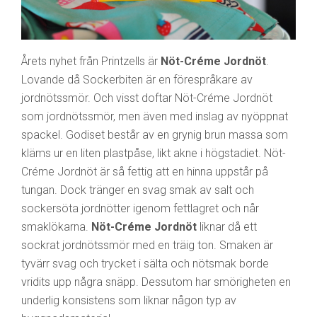
Årets nyhet från Printzells är
Nöt-Créme Jordnöt
.
Lovande då Sockerbiten är en förespråkare av
jordnötssmör. Och visst doftar Nöt-Créme Jordnöt
som jordnötssmör, men även med inslag av nyöppnat
spackel. Godiset består av en grynig brun massa som
kläms ur en liten plastpåse, likt akne i högstadiet. Nöt-
Créme Jordnöt är så fettig att en hinna uppstår på
tungan. Dock tränger en svag smak av salt och
sockersöta jordnötter igenom fettlagret och når
smaklökarna.
Nöt-Créme Jordnöt
liknar då ett
sockrat jordnötssmör med en träig ton. Smaken är
tyvärr svag och trycket i sälta och nötsmak borde
vridits upp några snäpp. Dessutom har smörigheten en
underlig konsistens som liknar någon typ av