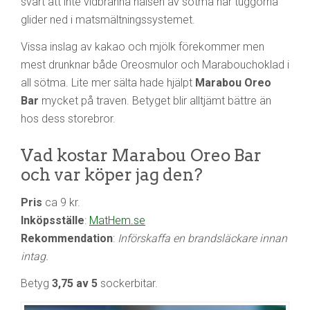
svårt att inte vidbränna halsen av sötma när tuggorna
glider ned i matsmältningssystemet.
Vissa inslag av kakao och mjölk förekommer men
mest drunknar både Oreosmulor och Marabouchoklad i
all sötma. Lite mer sälta hade hjälpt
Marabou Oreo
Bar
mycket på traven. Betyget blir alltjämt bättre än
hos dess storebror.
Vad kostar Marabou Oreo Bar
och var köper jag den?
Pris
ca 9 kr.
Inköpsställe
:
MatHem.se
Rekommendation
:
Införskaffa en brandsläckare innan
intag.
Betyg
3,75 av 5
sockerbitar.