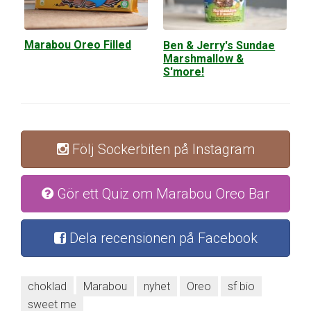
Marabou Oreo Filled
Ben & Jerry's Sundae
Marshmallow &
S'more!
Följ Sockerbiten på Instagram
Gör ett Quiz om Marabou Oreo Bar
Dela recensionen på Facebook
choklad
Marabou
nyhet
Oreo
sf bio
sweet me