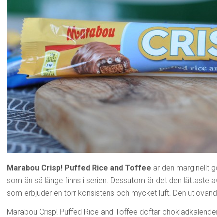
Marabou Crisp! Puffed Rice and Toffee
är den marginellt 
som än så länge finns i serien. Dessutom är det den lättaste a
som erbjuder en torr konsistens och mycket luft. Den utlovande k
Marabou Crisp! Puffed Rice and Toffee doftar chokladkalender 