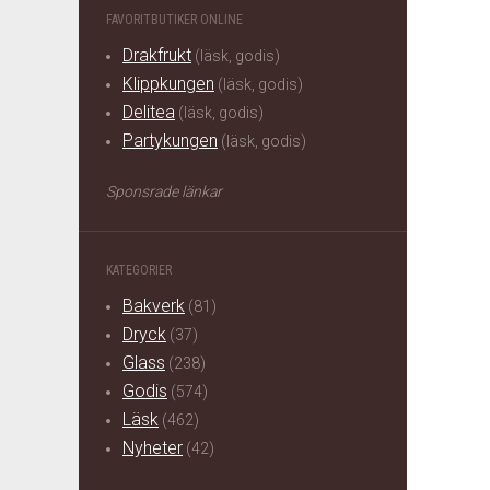
FAVORITBUTIKER ONLINE
Drakfrukt
(läsk, godis)
Klippkungen
(läsk, godis)
Delitea
(läsk, godis)
Partykungen
(läsk, godis)
Sponsrade länkar
KATEGORIER
Bakverk
(81)
Dryck
(37)
Glass
(238)
Godis
(574)
Läsk
(462)
Nyheter
(42)