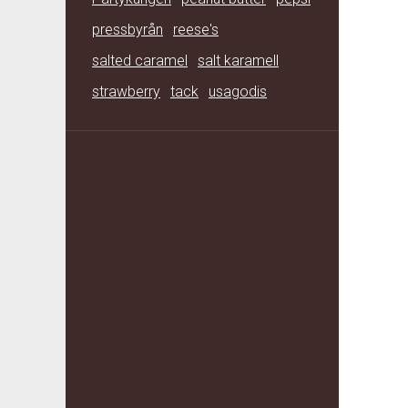
pressbyrån
reese's
salted caramel
salt karamell
strawberry
tack
usagodis