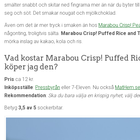
smälter snabbt och skitar ned fingrarna mer än när du byter till
seg och söt. Det smakar nougat och mjölkchoklad.
Även om det är mer tryck i smaken än hos
Marabou Crisp! Pe
någonting, troligtvis sälta.
Marabou Crisp! Puffed Rice and 
mörka inslag av kakao, kola och ris.
Vad kostar Marabou Crisp! Puffed Ri
köper jag den?
Pris
ca 12 kr.
Inköpsställe
:
Pressbyrån
eller 7-Eleven. Nu också
MatHem.s
Rekommendation
:
Ska du bara välja en krispig nyhet, välj de
Betyg
3,5 av 5
sockerbitar.