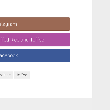
nstagram
ffed Rice and Toffee
Facebook
ed rice
toffee