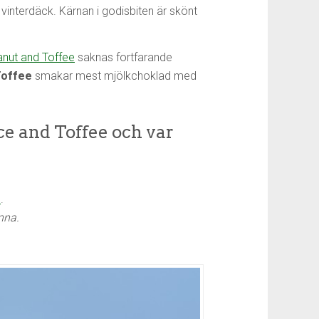
 vinterdäck. Kärnan i godisbiten är skönt
anut and Toffee
saknas fortfarande
Toffee
smakar mest mjölkchoklad med
ce and Toffee och var
e
.
nna.