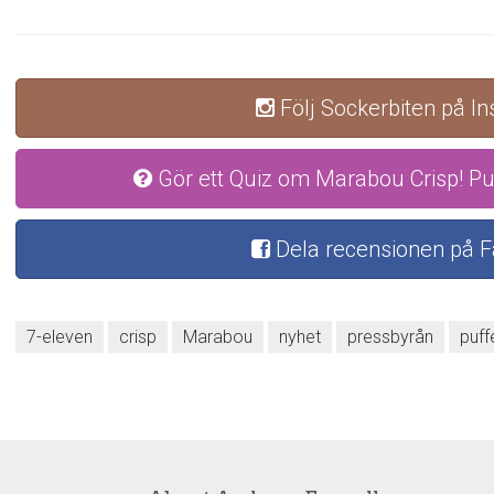
Följ Sockerbiten på I
Gör ett Quiz om Marabou Crisp! Pu
Dela recensionen på 
7-eleven
crisp
Marabou
nyhet
pressbyrån
puff