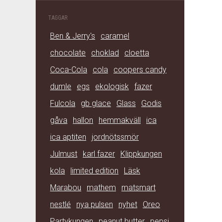
TAGGAR
Ben & Jerry's
caramel
chocolate
choklad
cloetta
Coca-Cola
cola
coopers candy
dumle
egs
ekologisk
fazer
Fulcola
gb glace
Glass
Godis
gåva
hallon
hemmakväll
ica
ica aptiten
jordnötssmör
Julmust
karl fazer
Klippkungen
kola
limited edition
Läsk
Marabou
mathem
matsmart
nestlé
nya pulsen
nyhet
Oreo
Partykungen
peanut butter
pepsi