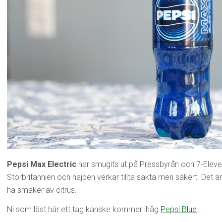
Pepsi Max Electric
har smugits ut på Pressbyrån och 7-Eleven
Storbritannien och hajpen verkar tillta sakta men säkert. Det 
ha smaker av citrus.
Ni som läst här ett tag kanske kommer ihåg
Pepsi Blue
…