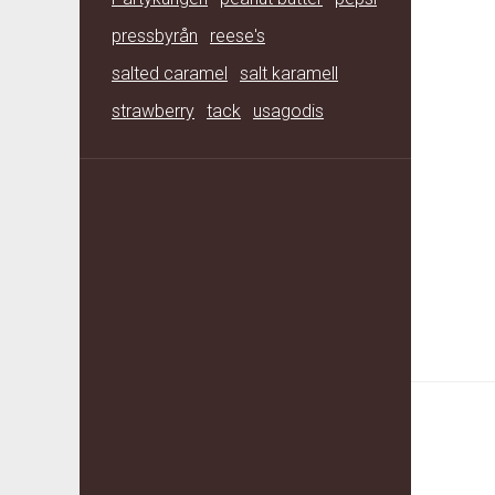
pressbyrån
reese's
salted caramel
salt karamell
strawberry
tack
usagodis