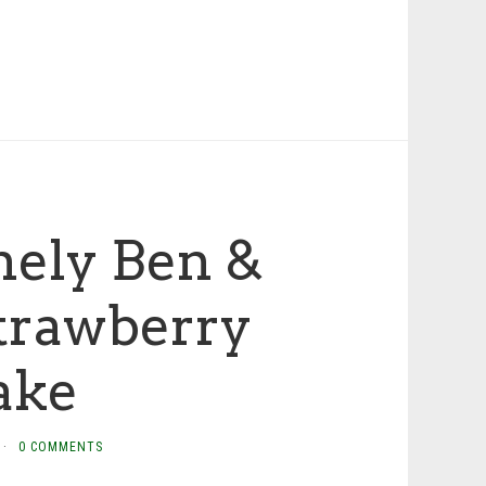
nely Ben &
Strawberry
ake
·
0 COMMENTS