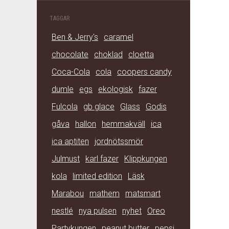
TAGGAR
Ben & Jerry's
caramel
chocolate
choklad
cloetta
Coca-Cola
cola
coopers candy
dumle
egs
ekologisk
fazer
Fulcola
gb glace
Glass
Godis
gåva
hallon
hemmakväll
ica
ica aptiten
jordnötssmör
Julmust
karl fazer
Klippkungen
kola
limited edition
Läsk
Marabou
mathem
matsmart
nestlé
nya pulsen
nyhet
Oreo
Partykungen
peanut butter
pepsi