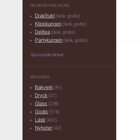
FAVORITBUTIKER ONLINE
Drakfrukt
(läsk, godis)
Klippkungen
(läsk, godis)
Delitea
(läsk, godis)
Partykungen
(läsk, godis)
Sponsrade länkar
KATEGORIER
Bakverk
(81)
Dryck
(37)
Glass
(238)
Godis
(574)
Läsk
(462)
Nyheter
(42)