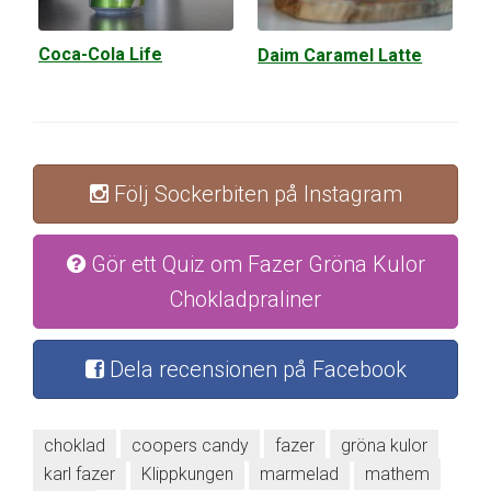
Coca-Cola Life
Daim Caramel Latte
Följ Sockerbiten på Instagram
Gör ett Quiz om Fazer Gröna Kulor
Chokladpraliner
Dela recensionen på Facebook
choklad
coopers candy
fazer
gröna kulor
karl fazer
Klippkungen
marmelad
mathem