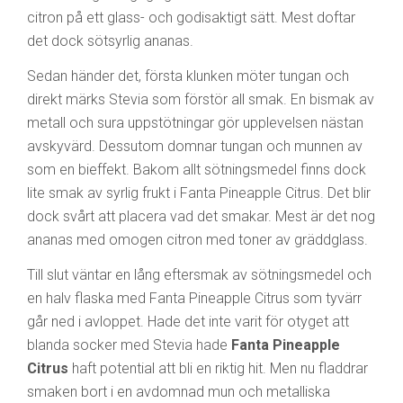
citron på ett glass- och godisaktigt sätt. Mest doftar
det dock sötsyrlig ananas.
Sedan händer det, första klunken möter tungan och
direkt märks Stevia som förstör all smak. En bismak av
metall och sura uppstötningar gör upplevelsen nästan
avskyvärd. Dessutom domnar tungan och munnen av
som en bieffekt. Bakom allt sötningsmedel finns dock
lite smak av syrlig frukt i Fanta Pineapple Citrus. Det blir
dock svårt att placera vad det smakar. Mest är det nog
ananas med omogen citron med toner av gräddglass.
Till slut väntar en lång eftersmak av sötningsmedel och
en halv flaska med Fanta Pineapple Citrus som tyvärr
går ned i avloppet. Hade det inte varit för otyget att
blanda socker med Stevia hade
Fanta Pineapple
Citrus
haft potential att bli en riktig hit. Men nu fladdrar
smaken bort i en avdomnad mun och metalliska