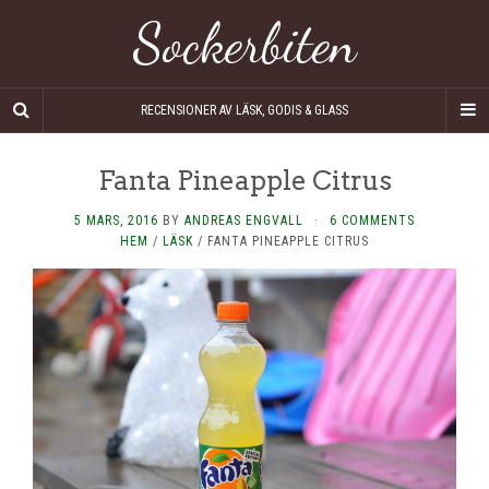
Sockerbiten
RECENSIONER AV LÄSK, GODIS & GLASS
Fanta Pineapple Citrus
5 MARS, 2016
BY
ANDREAS ENGVALL
·
6 COMMENTS
HEM
/
LÄSK
/
FANTA PINEAPPLE CITRUS