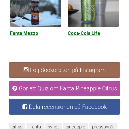
Fanta Mezzo
Coca-Cola Life
Följ Sockerbiten på Instagram
Gör ett Quiz om Fanta Pineapple Citrus
Dela recensionen på Facebook
citrus
Fanta
nyhet
pineapple
pressbyrån