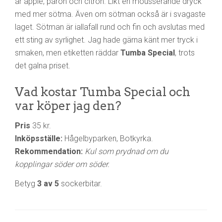
är äpple, päron och citron. Likt en mousserande dryck
med mer sötma. Även om sötman också är i svagaste
laget. Sötman är iallafall rund och fin och avslutas med
ett sting av syrlighet. Jag hade gärna känt mer tryck i
smaken, men etiketten räddar
Tumba Special
, trots
det galna priset.
Vad kostar Tumba Special och
var köper jag den?
Pris
35 kr.
Inköpsställe:
Hågelbyparken, Botkyrka.
Rekommendation:
Kul som prydnad om du
kopplingar söder om söder.
Betyg
3 av 5
sockerbitar.