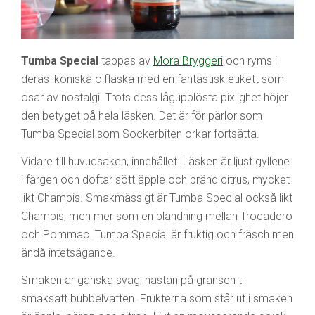
Tumba Special
tappas av
Mora Bryggeri
och ryms i
deras ikoniska ölflaska med en fantastisk etikett som
osar av nostalgi. Trots dess lågupplösta pixlighet höjer
den betyget på hela läsken. Det är för pärlor som
Tumba Special som Sockerbiten orkar fortsätta.
Vidare till huvudsaken, innehållet. Läsken är ljust gyllene
i färgen och doftar sött äpple och bränd citrus, mycket
likt Champis. Smakmässigt är Tumba Special också likt
Champis, men mer som en blandning mellan Trocadero
och Pommac. Tumba Special är fruktig och fräsch men
ändå intetsägande.
Smaken är ganska svag, nästan på gränsen till
smaksatt bubbelvatten. Frukterna som står ut i smaken