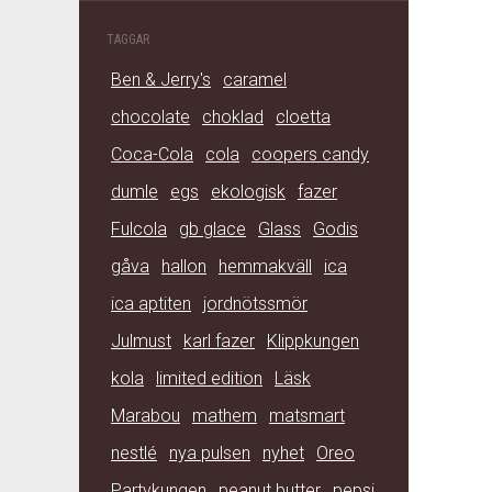
TAGGAR
Ben & Jerry's
caramel
chocolate
choklad
cloetta
Coca-Cola
cola
coopers candy
dumle
egs
ekologisk
fazer
Fulcola
gb glace
Glass
Godis
gåva
hallon
hemmakväll
ica
ica aptiten
jordnötssmör
Julmust
karl fazer
Klippkungen
kola
limited edition
Läsk
Marabou
mathem
matsmart
nestlé
nya pulsen
nyhet
Oreo
Partykungen
peanut butter
pepsi