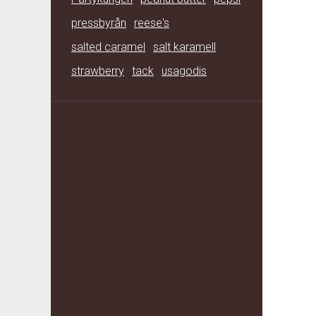
pressbyrån
reese's
salted caramel
salt karamell
strawberry
tack
usagodis