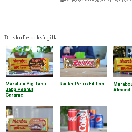
Dumle Lime ser ut som en vanlig Dumle. Men pa
Du skulle också gilla
Marabou Big Taste
Raider Retro Edition
Marabou
Japp Peanut
Almond 
Caramel