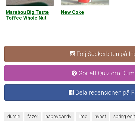
New Coke
Marabou Big Taste
Toffee Whole Nut
Följ Sockerbiten på I
Gör ett Quiz om Dum
Dela recensionen på 
dumle
fazer
happycandy
lime
nyhet
spring edi