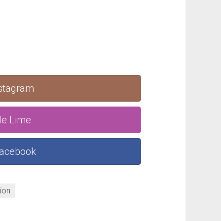
nstagram
le Lime
Facebook
tion