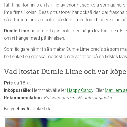
fall. Innanför finns en fyllning av enormt seg kola som gärna o
lime finns i kolan. Dess citrustoner har också den där fräscha b
så att limen tar över kolan på slutet, men först bjuder kolan 
Dumle Lime
är som ett glas cola med några klyftor lime i. Ell
om ni hänger med på liknelsen.
Som tidigare nämnt så smakar Dumle Lime precis så som man 
helt enkelt en ganska modest smakvariation på en tidslös klas
Vad kostar Dumle Lime och var köpe
Pris
ca 18 kr.
Inköpsställe
: Hemmakväll eller
Happy Candy
. Eller
MatHem.s
Rekommendation
:
Kul variant men slår inte originalet.
Betyg
4 av 5
sockerbitar.