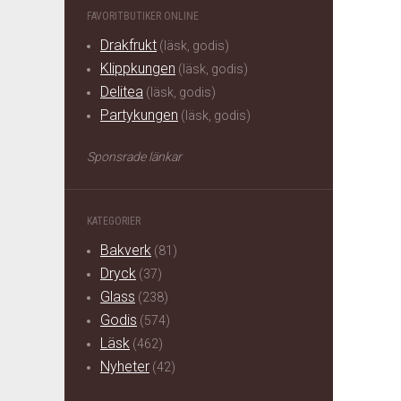
FAVORITBUTIKER ONLINE
Drakfrukt
(läsk, godis)
Klippkungen
(läsk, godis)
Delitea
(läsk, godis)
Partykungen
(läsk, godis)
Sponsrade länkar
KATEGORIER
Bakverk
(81)
Dryck
(37)
Glass
(238)
Godis
(574)
Läsk
(462)
Nyheter
(42)