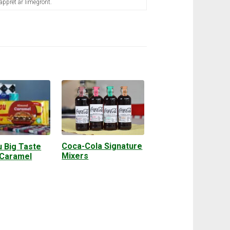
ppret är limegrönt.
Coca-Cola Signature
 Big Taste
Mixers
Caramel