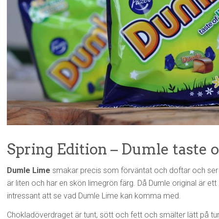
Spring Edition – Dumle taste 
Dumle Lime
smakar precis som förväntat och doftar och ser
är liten och har en skön limegrön färg. Då Dumle original är ett
intressant att se vad Dumle Lime kan komma med.
Chokladöverdraget är tunt, sött och fett och smälter lätt på tu