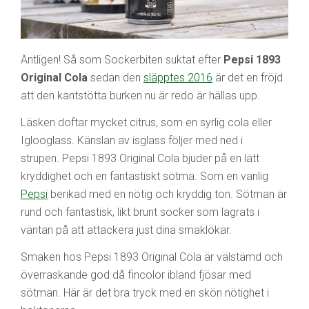
Äntligen! Så som Sockerbiten suktat efter
Pepsi 1893
Original Cola
sedan den
släpptes 2016
är det en fröjd
att den kantstötta burken nu är redo är hällas upp.
Läsken doftar mycket citrus, som en syrlig cola eller
Iglooglass. Känslan av isglass följer med ned i
strupen. Pepsi 1893 Original Cola bjuder på en lätt
kryddighet och en fantastiskt sötma. Som en vanlig
Pepsi
berikad med en nötig och kryddig ton. Sötman är
rund och fantastisk, likt brunt socker som lagrats i
väntan på att attackera just dina smaklökar.
Smaken hos Pepsi 1893 Original Cola är välstämd och
överraskande god då fincolor ibland fjösar med
sötman. Här är det bra tryck med en skön nötighet i