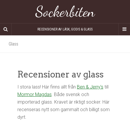
Sockerbiten
RECENSIONER AV LÄSK, GODIS & GLASS
Glass
Recensioner av glass
I stora lass! Här finns allt från
Ben & Jerry’s
till
Mormor Magdas
. Både svensk och
importerad glass. Kravet är riktigt socker. Här
recenseras nytt som gammalt och billigt som
dyrt.