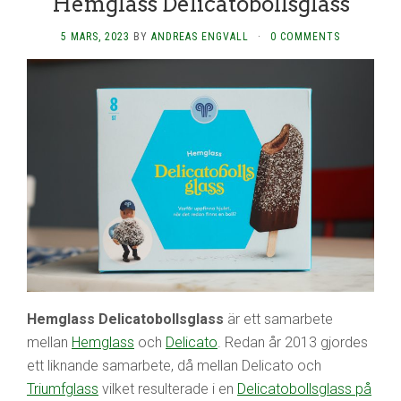
Hemglass Delicatobollsglass
5 MARS, 2023
BY
ANDREAS ENGVALL
·
0 COMMENTS
Hemglass Delicatobollsglass
är ett samarbete
mellan
Hemglass
och
Delicato
. Redan år 2013 gjordes
ett liknande samarbete, då mellan Delicato och
Triumfglass
vilket resulterade i en
Delicatobollsglass på