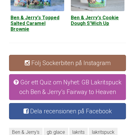
Ben & Jerry's Topped
Ben & Jerry's Cookie
Salted Caramel
Dough S'Wich Up
Brownie
Följ Sockerbiten på Instagram
Gör ett Quiz om Nyhet: GB Lakritspuck
och Ben & Jerry’s Fairway to Heaven
Dela recensionen på Facebook
Ben & Jerry's
gb glace
lakrits
lakritspuck