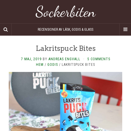
Sockerbiten
RECENSIONER AV LÄSK, GODIS & GLASS
Lakritspuck Bites
7 MAJ, 2019
BY
ANDREAS ENGVALL
·
5 COMMENTS
HEM
/
GODIS
/
LAKRITSPUCK BITES