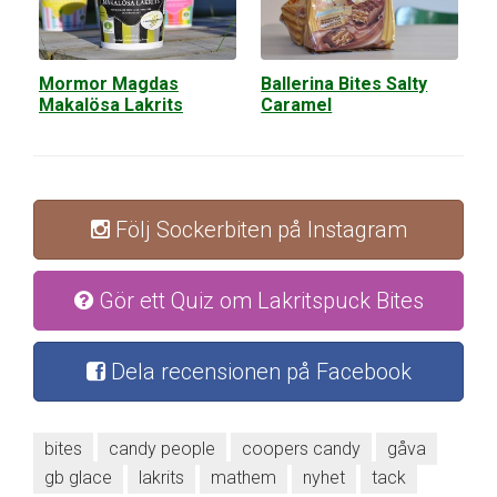
Mormor Magdas
Ballerina Bites Salty
Makalösa Lakrits
Caramel
Följ Sockerbiten på Instagram
Gör ett Quiz om Lakritspuck Bites
Dela recensionen på Facebook
bites
candy people
coopers candy
gåva
gb glace
lakrits
mathem
nyhet
tack