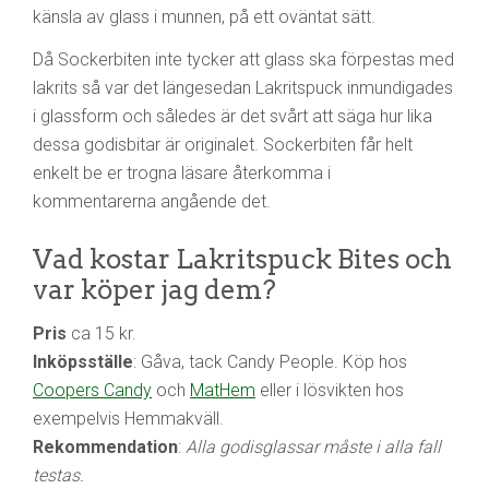
känsla av glass i munnen, på ett oväntat sätt.
Då Sockerbiten inte tycker att glass ska förpestas med
lakrits så var det längesedan Lakritspuck inmundigades
i glassform och således är det svårt att säga hur lika
dessa godisbitar är originalet. Sockerbiten får helt
enkelt be er trogna läsare återkomma i
kommentarerna angående det.
Vad kostar Lakritspuck Bites och
var köper jag dem?
Pris
ca 15 kr.
Inköpsställe
: Gåva, tack Candy People. Köp hos
Coopers Candy
och
MatHem
eller i lösvikten hos
exempelvis Hemmakväll.
Rekommendation
:
Alla godisglassar måste i alla fall
testas.