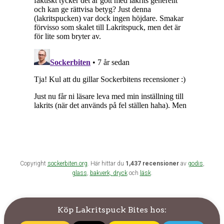
Copyright
sockerbiten.org
. Här hittar du
1,437 recensioner
av
godis
,
glass
,
bakverk,
dryck
och
läsk
.
Köp Lakritspuck Bites hos: