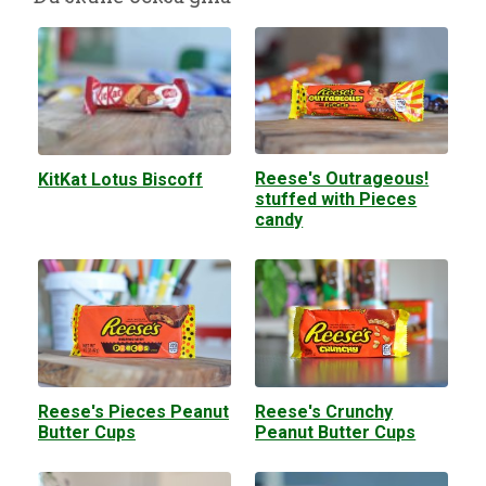
Reese's Outrageous!
KitKat Lotus Biscoff
stuffed with Pieces
candy
Reese's Pieces Peanut
Reese's Crunchy
Butter Cups
Peanut Butter Cups