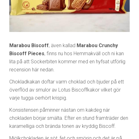
Marabou Biscoff
, även kallad
Marabou Crunchy
Biscoff Pieces
, finns nu hos Hemmakväll och ni kan
lita på att Sockerbiten kommer med en hyfsat utförlig
recension här nedan.
Chokladkakan doftar varm choklad och bjuder på ett
överflöd av smulor av Lotus Biscoffkakor vilket gör
varje tugga oerhört krispig.
Konsistensen påminner nästan om kakdeg när
chokladen börjar smälta. Efter en stund framträder den
karamelliga och brända tonen av kryddig Biscoff.
Mjölkchokladen är söt, fet och smörig och det är på