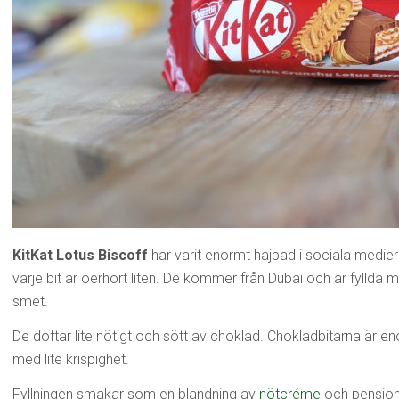
KitKat Lotus Biscoff
har varit enormt hajpad i sociala medier 
varje bit är oerhört liten. De kommer från Dubai och är fyllda
smet.
De doftar lite nötigt och sött av choklad. Chokladbitarna är en
med lite krispighet.
Fyllningen smakar som en blandning av
nötcréme
och pension