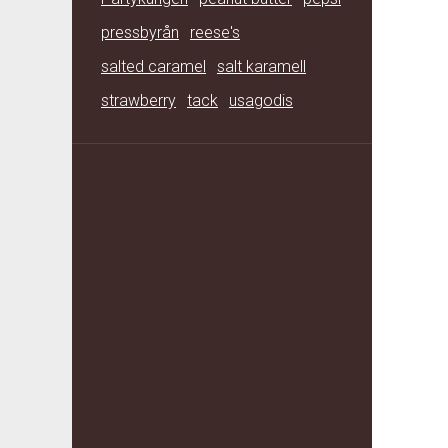
pressbyrån
reese's
salted caramel
salt karamell
strawberry
tack
usagodis