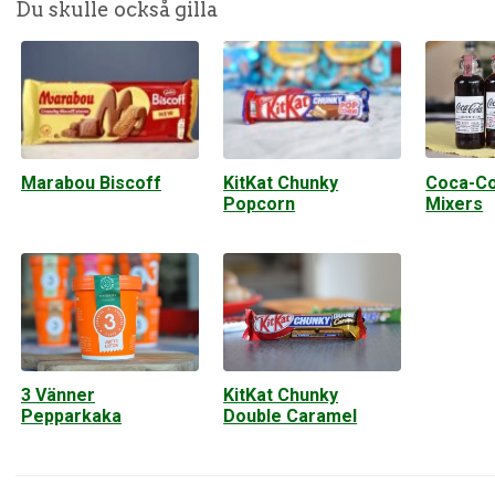
Du skulle också gilla
Coca-Co
Marabou Biscoff
KitKat Chunky
Mixers
Popcorn
3 Vänner
KitKat Chunky
Pepparkaka
Double Caramel