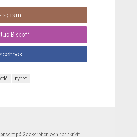
nstagram
tus Biscoff
Facebook
stlé
nyhet
censent på Sockerbiten och har skrivit