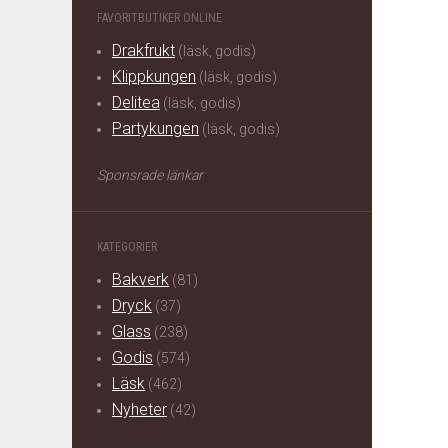
FAVORITBUTIKER ONLINE
Drakfrukt
(läsk, godis)
Klippkungen
(läsk, godis)
Delitea
(läsk, godis)
Partykungen
(läsk, godis)
Sponsrade länkar
KATEGORIER
Bakverk
(81)
Dryck
(37)
Glass
(238)
Godis
(574)
Läsk
(462)
Nyheter
(42)