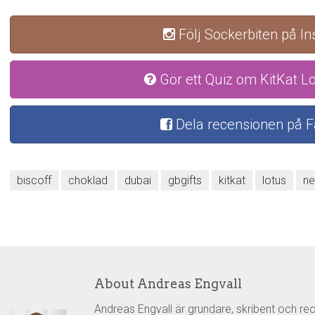
Följ Sockerbiten på I
Gör ett Quiz om KitKat Lo
Dela recensionen på 
biscoff
choklad
dubai
gbgifts
kitkat
lotus
ne
About Andreas Engvall
Andreas Engvall är grundare, skribent och re