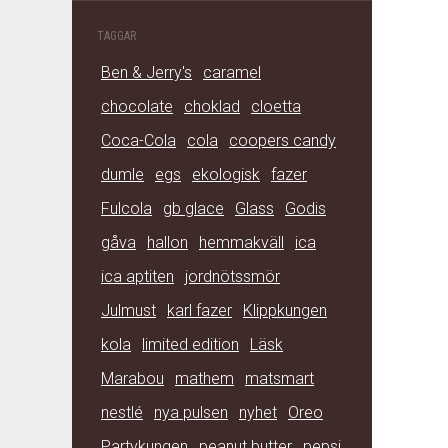
TAGGAR
Ben & Jerry's
caramel
chocolate
choklad
cloetta
Coca-Cola
cola
coopers candy
dumle
egs
ekologisk
fazer
Fulcola
gb glace
Glass
Godis
gåva
hallon
hemmakväll
ica
ica aptiten
jordnötssmör
Julmust
karl fazer
Klippkungen
kola
limited edition
Läsk
Marabou
mathem
matsmart
nestlé
nya pulsen
nyhet
Oreo
Partykungen
peanut butter
pepsi