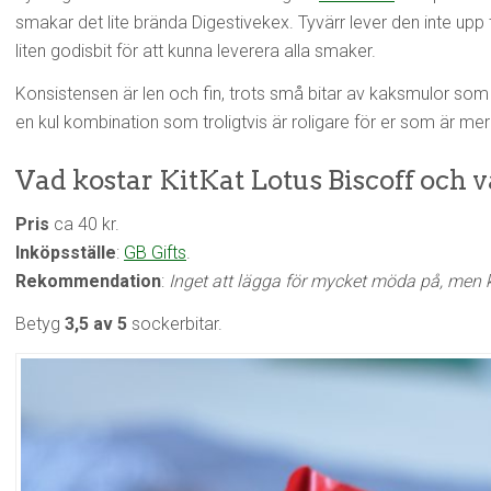
smakar det lite brända Digestivekex. Tyvärr lever den inte upp t
liten godisbit för att kunna leverera alla smaker.
Konsistensen är len och fin, trots små bitar av kaksmulor som 
en kul kombination som troligtvis är roligare för er som är m
Vad kostar KitKat Lotus Biscoff och 
Pris
ca 40 kr.
Inköpsställe
:
GB Gifts
.
Rekommendation
:
Inget att lägga för mycket möda på, men k
Betyg
3,5 av 5
sockerbitar.