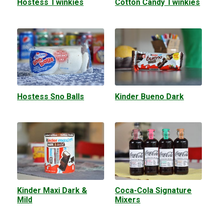
Hostess Twinkies
Cotton Candy Twinkies
Hostess Sno Balls
Kinder Bueno Dark
Kinder Maxi Dark &
Coca-Cola Signature
Mild
Mixers