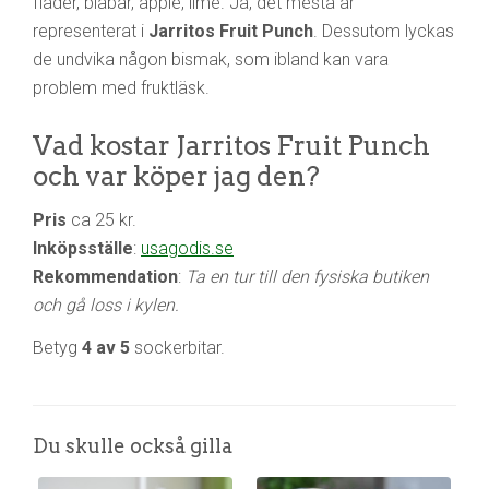
fläder, blåbär, äpple, lime. Ja, det mesta är
representerat i
Jarritos Fruit Punch
. Dessutom lyckas
de undvika någon bismak, som ibland kan vara
problem med fruktläsk.
Vad kostar Jarritos Fruit Punch
och var köper jag den?
Pris
ca 25 kr.
Inköpsställe
:
usagodis.se
Rekommendation
:
Ta en tur till den fysiska butiken
och gå loss i kylen.
Betyg
4 av 5
sockerbitar.
Du skulle också gilla