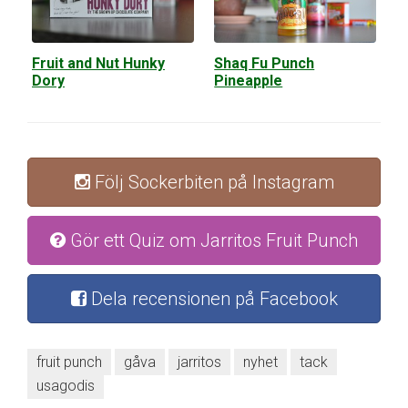
Fruit and Nut Hunky
Shaq Fu Punch
Dory
Pineapple
Följ Sockerbiten på Instagram
Gör ett Quiz om Jarritos Fruit Punch
Dela recensionen på Facebook
fruit punch
gåva
jarritos
nyhet
tack
usagodis