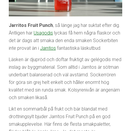
Jarritos Fruit Punch
, så länge jag har suktat efter dig.
Äntligen har
Usagodis
lyckas få hem några flaskor och
det är dags att smaka den enda smaken Sockerbiten
inte provat än i
Jarritos
fantastiska läskutbud.
Läsken är djupröd och doftar fruktigt av gelégodis med
inslag av byggmaterial. Som alltid i Jarritos är sötman
underbart balanserad och väl avstämd. Sockerrören
för göra sin grej helt enkelt och håller enormt hög
kvalitet med sin runda smak. Kolsyrenivån är angenäm
och smaken likaså.
Likt en sommarbål på frukt och bär blandat med
drottningsylt bjuder Jarritos Fruit Punch på en god
smakupplevelse. Här finns de flesta smakpaletter,