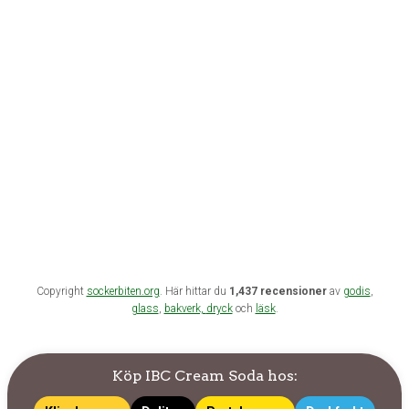
Copyright
sockerbiten.org
. Här hittar du
1,437 recensioner
av
godis
,
glass
,
bakverk,
dryck
och
läsk
.
Köp IBC Cream Soda hos: