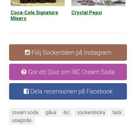
Coca-Cola Signature
Crystal Pepsi
Mixers
Följ Sockerbiten på Instagram
Gör ett Quiz om IBC Cream Soda
Dela recensionen på Facebook
cream soda
gåva
ibc
sockerdricka
tack
usagodis