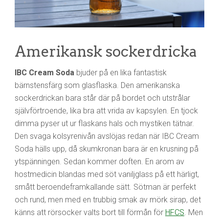
Amerikansk sockerdricka
IBC Cream Soda
bjuder på en lika fantastisk
bärnstensfärg som glasflaska. Den amerikanska
sockerdrickan bara står där på bordet och utstrålar
självförtroende, lika bra att vrida av kapsylen. En tjock
dimma pyser ut ur flaskans hals och mystiken tätnar.
Den svaga kolsyrenivån avslöjas redan när IBC Cream
Soda hälls upp, då skumkronan bara är en krusning på
ytspänningen. Sedan kommer doften. En arom av
hostmedicin blandas med söt vaniljglass på ett härligt,
smått beroendeframkallande sätt. Sötman är perfekt
och rund, men med en trubbig smak av mörk sirap, det
känns att rörsocker valts bort till förmån för
HFCS
. Men