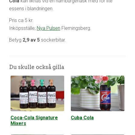
Cola
kan liknas vid en hamburgerläsk med för lite
essens i blandningen.
Pris ca 5 kr.
Inköpsställe;
Nya Pulsen
Flemingsberg.
Betyg
2,9 av 5
sockerbitar.
Du skulle också gilla
Coca-Cola Signature
Cuba Cola
Mixers