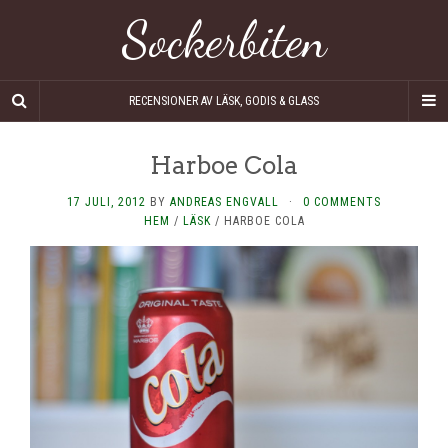
Sockerbiten
RECENSIONER AV LÄSK, GODIS & GLASS
Harboe Cola
17 JULI, 2012
BY
ANDREAS ENGVALL
·
0 COMMENTS
HEM
/
LÄSK
/
HARBOE COLA