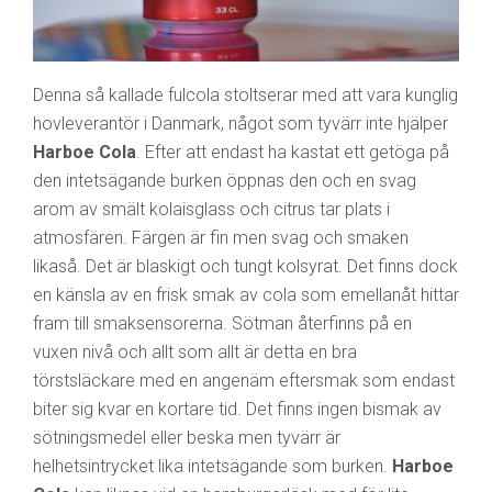
Denna så kallade fulcola stoltserar med att vara kunglig
hovleverantör i Danmark, något som tyvärr inte hjälper
Harboe Cola
. Efter att endast ha kastat ett getöga på
den intetsägande burken öppnas den och en svag
arom av smält kolaisglass och citrus tar plats i
atmosfären. Färgen är fin men svag och smaken
likaså. Det är blaskigt och tungt kolsyrat. Det finns dock
en känsla av en frisk smak av cola som emellanåt hittar
fram till smaksensorerna. Sötman återfinns på en
vuxen nivå och allt som allt är detta en bra
törstsläckare med en angenäm eftersmak som endast
biter sig kvar en kortare tid. Det finns ingen bismak av
sötningsmedel eller beska men tyvärr är
helhetsintrycket lika intetsägande som burken.
Harboe