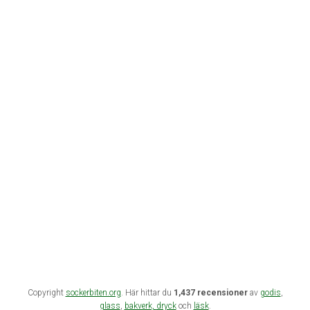
Copyright
sockerbiten.org
. Här hittar du
1,437 recensioner
av
godis
,
glass
,
bakverk,
dryck
och
läsk
.