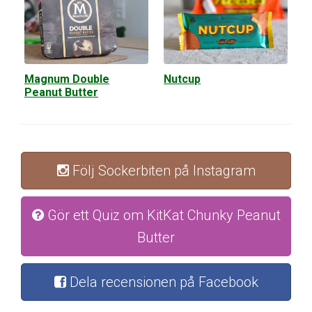
Magnum Double
Nutcup
Peanut Butter
Följ Sockerbiten på Instagram
Gör ett Quiz om KitKat Chunky Peanut
Butter
Dela recensionen på Facebook