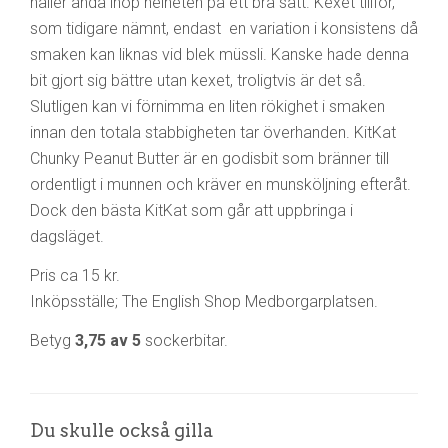
håller ändå ihop helheten på ett bra sätt. Kexet tillför,
som tidigare nämnt, endast en variation i konsistens då
smaken kan liknas vid blek müssli. Kanske hade denna
bit gjort sig bättre utan kexet, troligtvis är det så.
Slutligen kan vi förnimma en liten rökighet i smaken
innan den totala stabbigheten tar överhanden. KitKat
Chunky Peanut Butter är en godisbit som bränner till
ordentligt i munnen och kräver en munsköljning efteråt.
Dock den bästa KitKat som går att uppbringa i
dagsläget.
Pris ca 15 kr.
Inköpsställe; The English Shop Medborgarplatsen.
Betyg
3,75 av 5
sockerbitar.
Du skulle också gilla