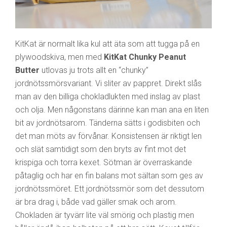
KitKat är normalt lika kul att äta som att tugga på en
plywoodskiva, men med
KitKat Chunky Peanut
Butter
utlovas ju trots allt en “chunky”
jordnötssmörsvariant. Vi sliter av pappret. Direkt slås
man av den billiga chokladlukten med inslag av plast
och olja. Men någonstans därinne kan man ana en liten
bit av jordnötsarom. Tänderna sätts i godisbiten och
det man möts av förvånar. Konsistensen är riktigt len
och slät samtidigt som den bryts av fint mot det
krispiga och torra kexet. Sötman är överraskande
påtaglig och har en fin balans mot sältan som ges av
jordnötssmöret. Ett jordnötssmör som det dessutom
är bra drag i, både vad gäller smak och arom.
Chokladen är tyvärr lite väl smörig och plastig men