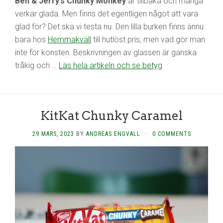
Ben & Jerry’s Chunky Monkey
är tillbaka och många
verkar glada. Men finns det egentligen något att vara
glad för? Det ska vi testa nu. Den lilla burken finns ännu
bara hos
Hemmakväll
till hutlöst pris, men vad gör man
inte för konsten. Beskrivningen av glassen är ganska
tråkig och …
Läs hela artikeln och se betyg
KitKat Chunky Caramel
29 MARS, 2023
BY
ANDREAS ENGVALL
·
0 COMMENTS