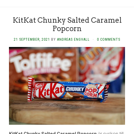
KitKat Chunky Salted Caramel
Popcorn
21 SEPTEMBER, 2021
BY
ANDREAS ENGVALL
·
0 COMMENTS
KitKat Chunky Salted Caramel Popcorn
är syskon till