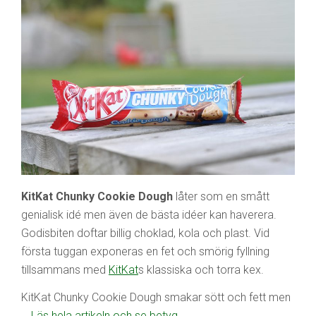
KitKat Chunky Cookie Dough
låter som en smått
genialisk idé men även de bästa idéer kan haverera.
Godisbiten doftar billig choklad, kola och plast. Vid
första tuggan exponeras en fet och smörig fyllning
tillsammans med
KitKat
s klassiska och torra kex.
KitKat Chunky Cookie Dough smakar sött och fett men
…
Läs hela artikeln och se betyg