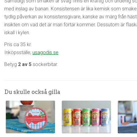
Samtidigt som smaken är svag finns en kraftig och underlig sö
med inslag av banan. Konsistensen är lika kemisk som smaken.
tydlig påverkan av konsistensgivare, kanske av märg från häst
insikten om vad det är man förtär kommer. Dessutom är flaskan
iskall i kylen.
Pris ca 35 kr.
Inköpsställe;
usagodis.se
.
Betyg
2 av 5
sockerbitar.
Du skulle också gilla