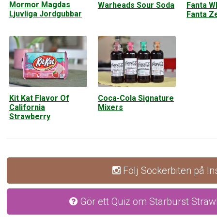
Mormor Magdas
Warheads Sour Soda
Fanta W
Ljuvliga Jordgubbar
Fanta Z
Kit Kat Flavor Of
Coca-Cola Signature
California
Mixers
Strawberry
Följ Sockerbiten på I
Gör ett Quiz om Starburst Straw