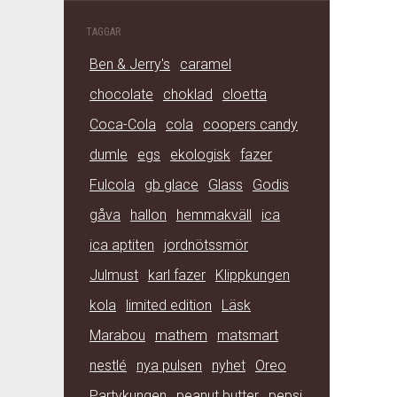
TAGGAR
Ben & Jerry's
caramel
chocolate
choklad
cloetta
Coca-Cola
cola
coopers candy
dumle
egs
ekologisk
fazer
Fulcola
gb glace
Glass
Godis
gåva
hallon
hemmakväll
ica
ica aptiten
jordnötssmör
Julmust
karl fazer
Klippkungen
kola
limited edition
Läsk
Marabou
mathem
matsmart
nestlé
nya pulsen
nyhet
Oreo
Partykungen
peanut butter
pepsi