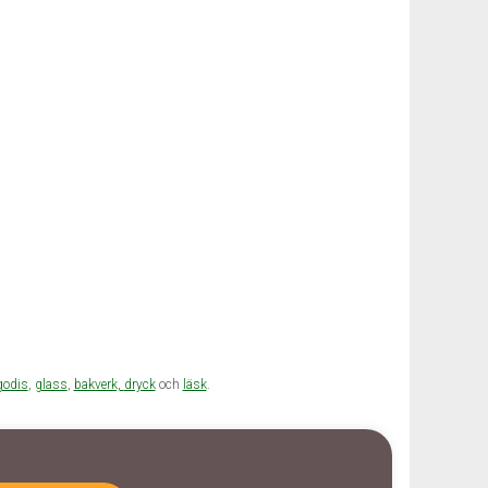
godis
,
glass
,
bakverk,
dryck
och
läsk
.