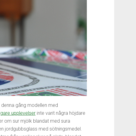
as, denna gång modellen med
digare upplevelser
inte varit några höjdare
ner om sur mjölk blandat med sura
 en jordgubbsglass med sötningsmedel.