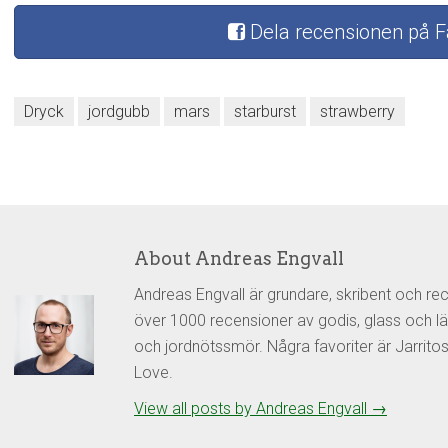
Dela recensionen på 
Dryck
jordgubb
mars
starburst
strawberry
About Andreas Engvall
Andreas Engvall är grundare, skribent och re
över 1000 recensioner av godis, glass och lä
och jordnötssmör. Några favoriter är Jarrit
Love.
View all posts by Andreas Engvall
→