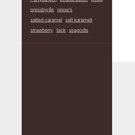
pressbyrån
reese's
salted caramel
salt karamell
strawberry
tack
usagodis