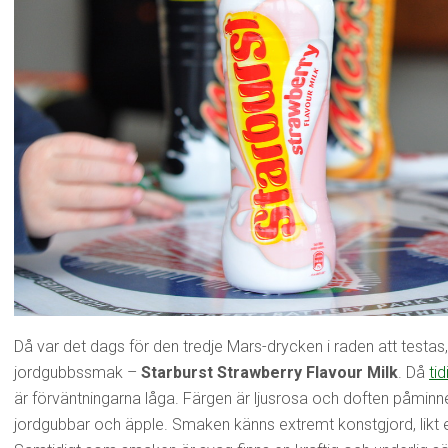
Då var det dags för den tredje Mars-drycken i raden att test
jordgubbssmak –
Starburst Strawberry Flavour Milk
. Då
ti
är förväntningarna låga. Färgen är ljusrosa och doften påmin
jordgubbar och äpple. Smaken känns extremt konstgjord, likt