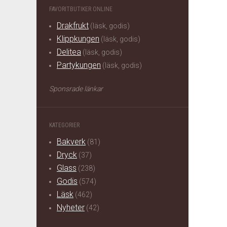
FAVORITBUTIKER ONLINE
Drakfrukt
(läsk, godis)
Klippkungen
(läsk, godis)
Delitea
(läsk, godis)
Partykungen
(läsk, godis)
Sponsrade länkar
KATEGORIER
Bakverk
(81)
Dryck
(37)
Glass
(238)
Godis
(574)
Läsk
(462)
Nyheter
(42)