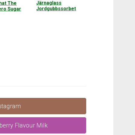
Järnaglass
hat The
Jordgubbssorbet
ero Sugar
nstagram
berry Flavour Milk