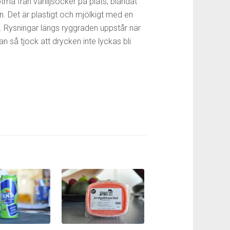
tma från vaniljsocker på plats, blandat
 Det är plastigt och mjölkigt med en
. Rysningar längs ryggraden uppstår när
 så tjock att drycken inte lyckas bli