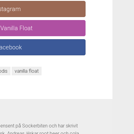
nstagram
Vanilla Float
Facebook
odis
vanilla float
censent på Sockerbiten och har skrivit
sk. Andreas älskar root beer och cola