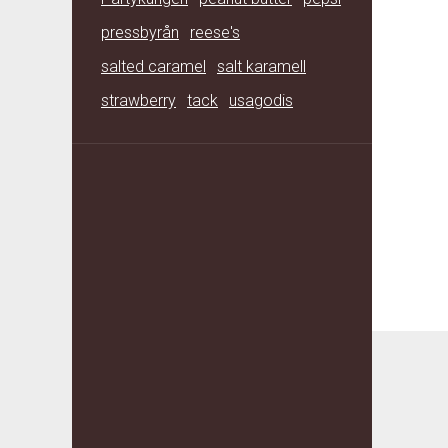
pressbyrån
reese's
salted caramel
salt karamell
strawberry
tack
usagodis