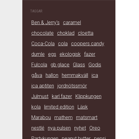
TAGGAR
Ben & Jerry's
caramel
chocolate
choklad
cloetta
Coca-Cola
cola
coopers candy
dumle
egs
ekologisk
fazer
Fulcola
gb glace
Glass
Godis
gåva
hallon
hemmakväll
ica
ica aptiten
jordnötssmör
Julmust
karl fazer
Klippkungen
kola
limited edition
Läsk
Marabou
mathem
matsmart
nestlé
nya pulsen
nyhet
Oreo
Partykungen
peanut butter
pepsi