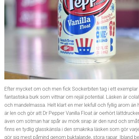
Efter mycket om och men fick Sockerbiten tag i ett exemplar
fantastiska burk som vittnar om rejäl potential. Läsken är colaf
och mandelmassa. Helt klart en mer lekfull och fyllig arom än
är len och gör att Dr Pepper Vanilla Float är oerhört lättdru
även om sötman har spår av mörk sirap är den rund och smått f
finns en tydlig glasskänsla i den smakrika läsken som gör varje
gör sig mest påmind genom buktalande, stora rapar. Ibland bef