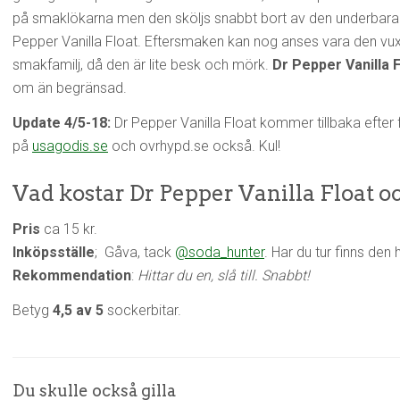
på smaklökarna men den sköljs snabbt bort av den underbara
Pepper Vanilla Float. Eftersmaken kan nog anses vara den vux
smakfamilj, då den är lite besk och mörk.
Dr Pepper Vanilla F
om än begränsad.
Update 4/5-18:
Dr Pepper Vanilla Float kommer tillbaka efter 
på
usagodis.se
och ovrhypd.se också. Kul!
Vad kostar Dr Pepper Vanilla Float o
Pris
ca 15 kr.
Inköpsställe
; Gåva, tack
@soda_hunter
. Har du tur finns den
Rekommendation
:
Hittar du en, slå till. Snabbt!
Betyg
4,5 av 5
sockerbitar.
Du skulle också gilla