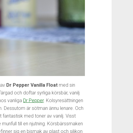
 av
Dr Pepper Vanilla Float
med sin
ärgad och doftar syrliga körsbär, vanilj
 hos vanliga
Dr Pepper
. Kolsyresättningen
cken. Dessutom är sötman ännu lenare. Och
antastisk med toner av vanilj. Visst
 munfull till en njutning. Körsbärssmaken
inner sig en bismak av plast och silikon