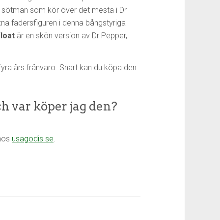
 sötman som kör över det mesta i Dr
na fadersfiguren i denna bångstyriga
loat
är en skön version av Dr Pepper,
fyra års frånvaro. Snart kan du köpa den
ch var köper jag den?
 hos
usagodis.se
.