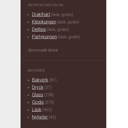
FAVORITBUTIKER ONLINE
Drakfrukt
(läsk, godis)
Klippkungen
(läsk, godis)
Delitea
(läsk, godis)
Partykungen
(läsk, godis)
Sponsrade länkar
KATEGORIER
Bakverk
(81)
Dryck
(37)
Glass
(238)
Godis
(574)
Läsk
(462)
Nyheter
(42)