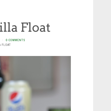
lla Float
·
0 COMMENTS
A FLOAT