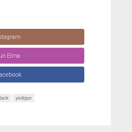
nstagram
gün Elma
Facebook
tack
yedigun