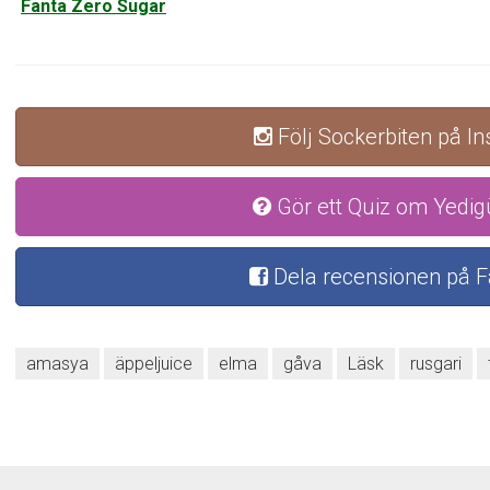
Fanta Zero Sugar
Följ Sockerbiten på I
Gör ett Quiz om Yedi
Dela recensionen på 
amasya
äppeljuice
elma
gåva
Läsk
rusgari