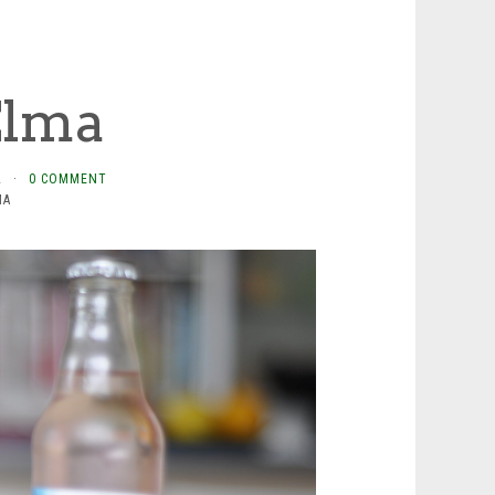
Elma
L
·
0 COMMENT
MA