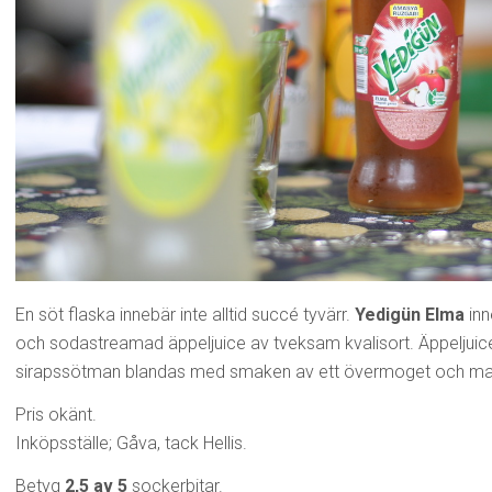
En söt flaska innebär inte alltid succé tyvärr.
Yedigün Elma
inn
och sodastreamad äppeljuice av tveksam kvalisort. Äppeljuic
sirapssötman blandas med smaken av ett övermoget och mas
Pris okänt.
Inköpsställe; Gåva, tack Hellis.
Betyg
2,5 av 5
sockerbitar.