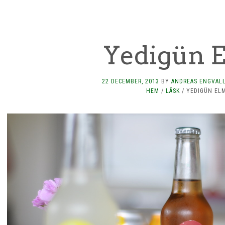
Yedigün 
22 DECEMBER, 2013
BY
ANDREAS ENGVAL
HEM
/
LÄSK
/
YEDIGÜN EL