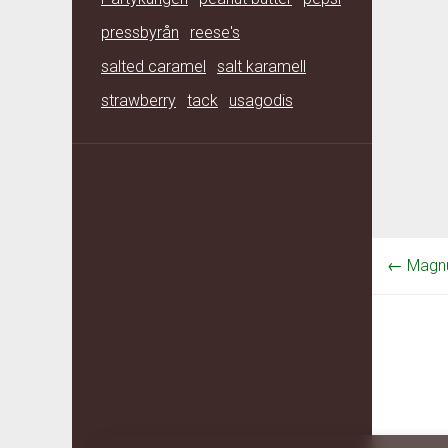
pressbyrån
reese's
salted caramel
salt karamell
strawberry
tack
usagodis
←
Magnu