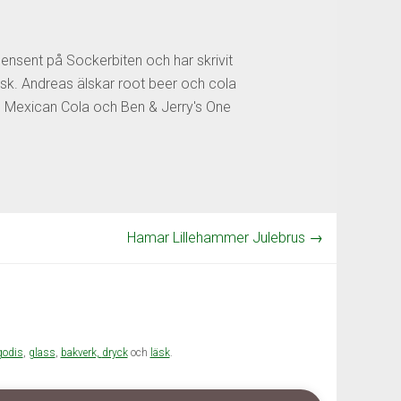
censent på Sockerbiten och har skrivit
sk. Andreas älskar root beer och cola
os Mexican Cola och Ben & Jerry's One
Hamar Lillehammer Julebrus
→
godis
,
glass
,
bakverk,
dryck
och
läsk
.