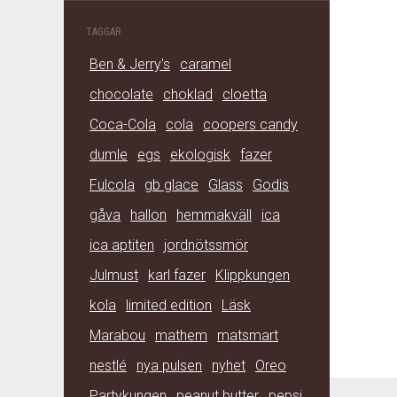
TAGGAR
Ben & Jerry's
caramel
chocolate
choklad
cloetta
Coca-Cola
cola
coopers candy
dumle
egs
ekologisk
fazer
Fulcola
gb glace
Glass
Godis
gåva
hallon
hemmakväll
ica
ica aptiten
jordnötssmör
Julmust
karl fazer
Klippkungen
kola
limited edition
Läsk
Marabou
mathem
matsmart
nestlé
nya pulsen
nyhet
Oreo
Partykungen
peanut butter
pepsi