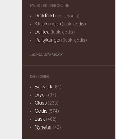
FAVORITBUTIKER ONLINE
Drakfrukt
(läsk, godis)
Klippkungen
(läsk, godis)
Delitea
(läsk, godis)
Partykungen
(läsk, godis)
Sponsrade länkar
KATEGORIER
Bakverk
(81)
Dryck
(37)
Glass
(238)
Godis
(574)
Läsk
(462)
Nyheter
(42)