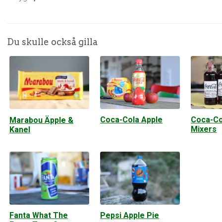
Du skulle också gilla
Coca-Cola Apple
Coca-Co
Marabou Äpple &
Mixers
Kanel
Fanta What The
Pepsi Apple Pie