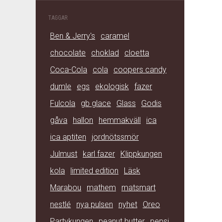
TAGGAR
Ben & Jerry's
caramel
chocolate
choklad
cloetta
Coca-Cola
cola
coopers candy
dumle
egs
ekologisk
fazer
Fulcola
gb glace
Glass
Godis
gåva
hallon
hemmakväll
ica
ica aptiten
jordnötssmör
Julmust
karl fazer
Klippkungen
kola
limited edition
Läsk
Marabou
mathem
matsmart
nestlé
nya pulsen
nyhet
Oreo
Partykungen
peanut butter
pepsi