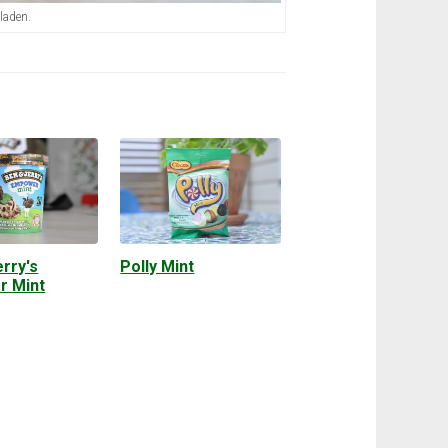
laden.
rry's
Polly Mint
r Mint