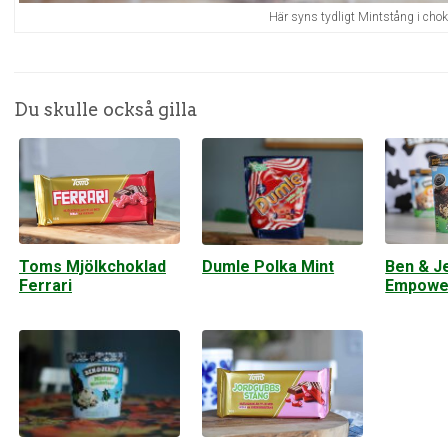
Här syns tydligt Mintstång i chok
Du skulle också gilla
Toms Mjölkchoklad
Ben & Je
Dumle Polka Mint
Ferrari
Empowe