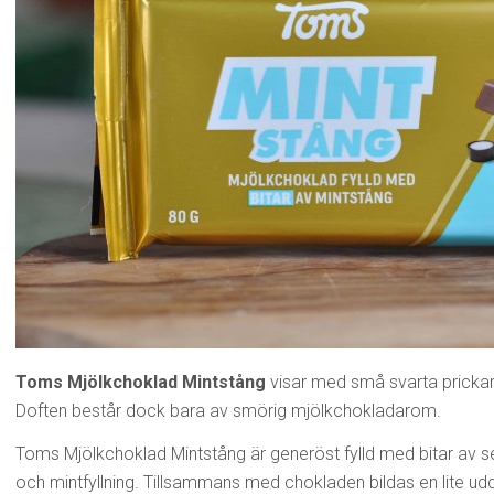
Toms Mjölkchoklad Mintstång
visar med små svarta prickar 
Doften består dock bara av smörig mjölkchokladarom.
Toms Mjölkchoklad Mintstång är generöst fylld med bitar av se
och mintfyllning. Tillsammans med chokladen bildas en lite ud