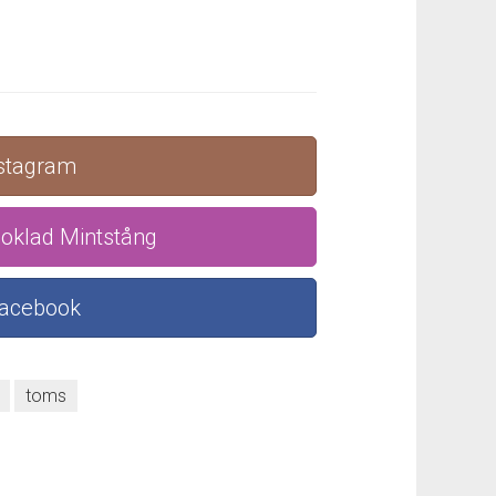
nstagram
oklad Mintstång
Facebook
toms