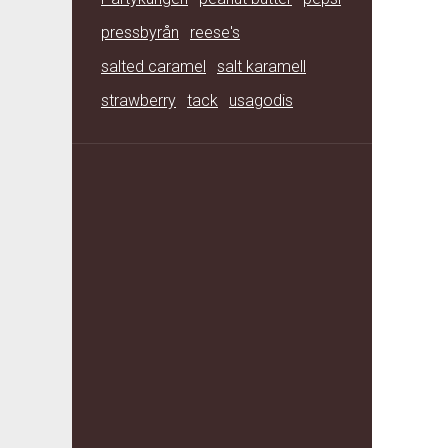
pressbyrån
reese's
salted caramel
salt karamell
strawberry
tack
usagodis