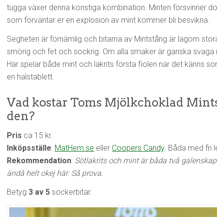
tugga växer denna konstiga kombination. Minten försvinner doc
som förväntar er en explosion av mint kommer bli besvikna.
Segheten är förnämlig och bitarna av Mintstång är lagom stora
smörig och fet och sockrig. Om alla smaker är ganska svaga i 
Här spelar både mint och lakrits första fiolen när det känns so
en halstablett.
Vad kostar Toms Mjölkchoklad Mints
den?
Pris
ca 15 kr.
Inköpsställe
:
MatHem.se
eller
Coopers Candy
. Båda med fri 
Rekommendation
:
Sötlakrits och mint är båda två galenskap
ändå helt okej här. Så prova.
Betyg
3 av 5
sockerbitar.