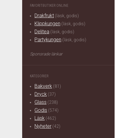
FAVORITBUTIKER ONLINE
Drakfrukt
(läsk, godis)
Klippkungen
(läsk, godis)
Delitea
(läsk, godis)
Partykungen
(läsk, godis)
Sponsrade länkar
KATEGORIER
Bakverk
(81)
Dryck
(37)
Glass
(238)
Godis
(574)
Läsk
(462)
Nyheter
(42)