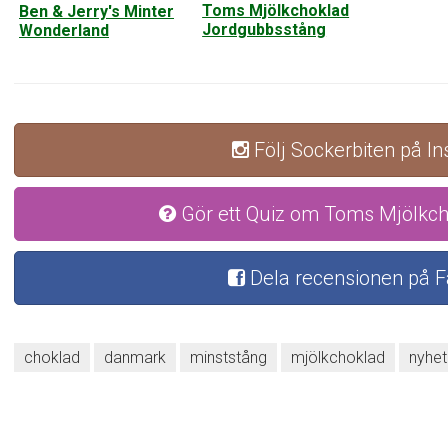
Toms Mjölkchoklad
Ben & Jerry's Minter
Jordgubbsstång
Wonderland
Följ Sockerbiten på I
Gör ett Quiz om Toms Mjölkch
Dela recensionen på 
choklad
danmark
minststång
mjölkchoklad
nyhet