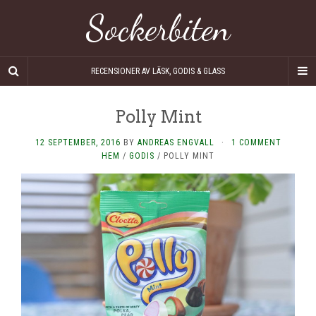
Sockerbiten
RECENSIONER AV LÄSK, GODIS & GLASS
Polly Mint
12 SEPTEMBER, 2016
BY
ANDREAS ENGVALL
·
1 COMMENT
HEM
/
GODIS
/
POLLY MINT