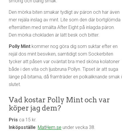
smörig och bärig smak.
Den mörka biten smakar tydligt av päron och har även
mer rejäla inslag av mint. Lite som den där bortglömda
efterrätten med smälta After Eight på inlagda päron.
Den mörka chokladen är lätt besk och bitter.
Polly Mint
kommer nog göra dig som suktar efter en
rejäl dos mint besviken, samtidigt som Sockerbiten
tycker att påsen var oväntat bra med sköna kolatoner
både i den vita och ljusbruna Pollyn. Tipset är att suga
länge på bitarna, då framträder en polkaliknande smak i
slutet.
Vad kostar Polly Mint och var
köper jag dem?
Pris
ca 15 kr.
Inköpsställe
:
MatHem.se
under vecka 38.