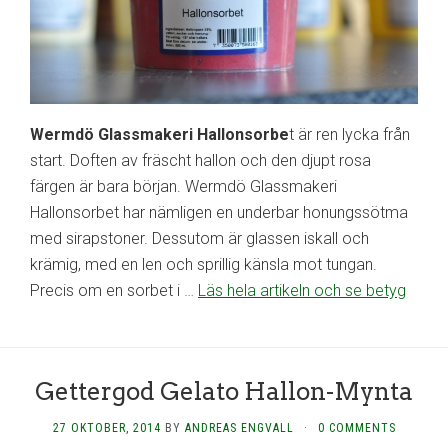
Wermdö Glassmakeri Hallonsorbe
t är ren lycka från
start. Doften av fräscht hallon och den djupt rosa
färgen är bara början. Wermdö Glassmakeri
Hallonsorbet har nämligen en underbar honungssötma
med sirapstoner. Dessutom är glassen iskall och
krämig, med en len och sprillig känsla mot tungan.
Precis om en sorbet i
…
Läs hela artikeln och se betyg
Gettergod Gelato Hallon-Mynta
27 OKTOBER, 2014
BY
ANDREAS ENGVALL
·
0 COMMENTS