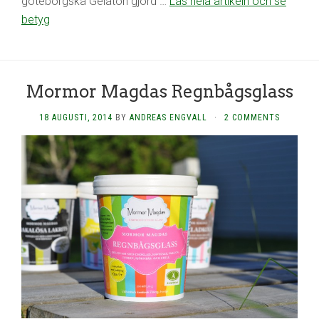
göteborgska Gelaton gjord …
Läs hela artikeln och se
betyg
Mormor Magdas Regnbågsglass
18 AUGUSTI, 2014
BY
ANDREAS ENGVALL
·
2 COMMENTS