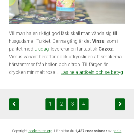
Vill man ha en riktigt god läsk skall man vända sig till
husgudarna i Turkiet. Denna gång är det
Vinsu
, som i
paritet med
Uludag
, levererar en fantastisk
Gazoz
.
Vinsus variant berättar dock uttryckligen att smakerna
härstammar från hallon och citron. Till färgen är
drycken minimalt rosa …
Läs hela artikeln och se betyg
1
2
3
4
Copyright
sockerbiten.org
. Här hittar du
1,437 recensioner
av
godis
,