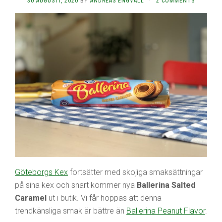
30 AUGUSTI, 2020
BY
ANDREAS ENGVALL
·
2 COMMENTS
Göteborgs Kex
fortsätter med skojiga smaksättningar
på sina kex och snart kommer nya
Ballerina Salted
Caramel
ut i butik. Vi får hoppas att denna
trendkänsliga smak är bättre än
Ballerina Peanut Flavor
.