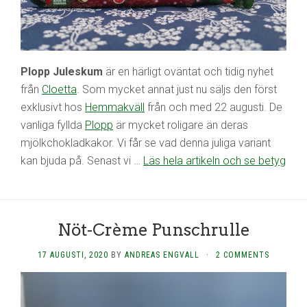
Plopp Juleskum
är en härligt oväntat och tidig nyhet
från
Cloetta
. Som mycket annat just nu säljs den först
exklusivt hos
Hemmakväll
från och med 22 augusti. De
vanliga fyllda
Plopp
är mycket roligare än deras
mjölkchokladkakor. Vi får se vad denna juliga variant
kan bjuda på. Senast vi …
Läs hela artikeln och se betyg
Nöt-Crème Punschrulle
17 AUGUSTI, 2020
BY
ANDREAS ENGVALL
·
2 COMMENTS