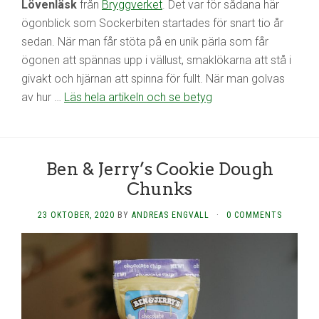
Lövenläsk
från
Bryggverket
. Det var för sådana här
ögonblick som Sockerbiten startades för snart tio år
sedan. När man får stöta på en unik pärla som får
ögonen att spännas upp i vällust, smaklökarna att stå i
givakt och hjärnan att spinna för fullt. När man golvas
av hur …
Läs hela artikeln och se betyg
Ben & Jerry’s Cookie Dough
Chunks
23 OKTOBER, 2020
BY
ANDREAS ENGVALL
·
0 COMMENTS