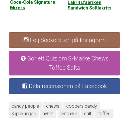
Coca-Cola Signature
Lakritsfabriken
Mixers
Sandwich Saltlakrits
Följ Sockerbiten på Instagram
Gör ett Quiz om S-Märke Chews
Toffee Salta
Dela recensionen på Facebook
candy people
chews
coopers candy
Klippkungen
nyhet
s-märke
salt
toffee