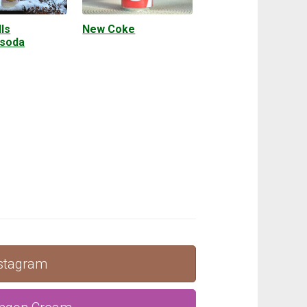
ls
New Coke
soda
nstagram