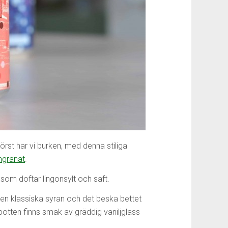
örst har vi burken, med denna stiliga
ngranat
.
som doftar lingonsylt och saft.
den klassiska syran och det beska bettet
botten finns smak av gräddig vaniljglass