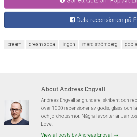
Gör ett Quiz om Pop Art 
Dela recensionen på 
cream
cream soda
lingon
marc strömberg
pop a
About Andreas Engvall
Andreas Engvall är grundare, skribent och re
över 1000 recensioner av godis, glass och lä
och jordnötssmör. Några favoriter är Jarrit
Love.
View all posts by Andreas Engvall
→