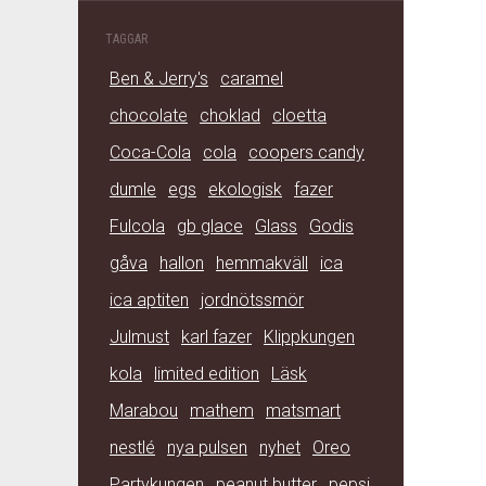
TAGGAR
Ben & Jerry's
caramel
chocolate
choklad
cloetta
Coca-Cola
cola
coopers candy
dumle
egs
ekologisk
fazer
Fulcola
gb glace
Glass
Godis
gåva
hallon
hemmakväll
ica
ica aptiten
jordnötssmör
Julmust
karl fazer
Klippkungen
kola
limited edition
Läsk
Marabou
mathem
matsmart
nestlé
nya pulsen
nyhet
Oreo
Partykungen
peanut butter
pepsi