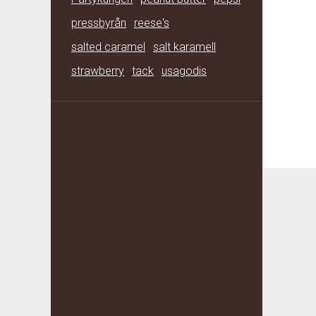
pressbyrån
reese's
salted caramel
salt karamell
strawberry
tack
usagodis