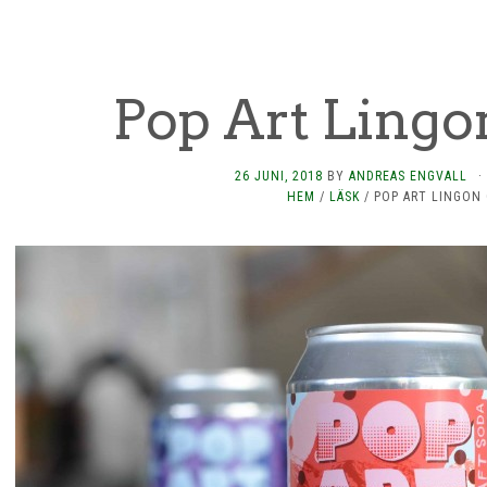
Pop Art Ling
26 JUNI, 2018
BY
ANDREAS ENGVALL
·
HEM
/
LÄSK
/
POP ART LINGON