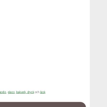
godis
,
glass
,
bakverk,
dryck
och
läsk
.