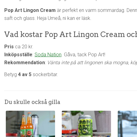
Pop Art Lingon Cream
är perfekt en varm sommardag. Denna lä
saft och glass. Heja Umeå, ni kan er läsk.
Vad kostar Pop Art Lingon Cream och
Pris
ca 20 kr.
Inköpsställe
:
Soda Nation
. Gåva, tack Pop Art!
Rekommendation
:
Vänta inte på att lingonen ska mogna, köp 
Betyg
4 av 5
sockerbitar.
Du skulle också gilla