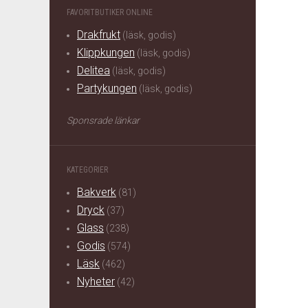
FAVORITBUTIKER ONLINE
Drakfrukt
(läsk, godis)
Klippkungen
(läsk, godis)
Delitea
(läsk, godis)
Partykungen
(läsk, godis)
Sponsrade länkar
KATEGORIER
Bakverk
(81)
Dryck
(37)
Glass
(238)
Godis
(574)
Läsk
(462)
Nyheter
(42)